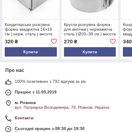
Кондитерська розсувна
Кругла розсувна форма
Конд
форма квадратна 16×16
для випічки | нержавіюча
форм
см | нерж. сталь | висота
сталь | Ø20–38 см | висота
квад
12 см | розсувається до
10 см | без дна | з
нерж
320
270
340
₴
₴
28×28 см
роз’ємними замками | для
14 с
тортів
28×2
Купити
Купити
Про нас
100% позитивних з 792 відгуків за рік
Працює з 11.05.2019
м. Рожнов
вул. Патріарха Володимира, 78, Рожнов, Україна
Контакти
Сьогодні працює з 08:30 до 19:30