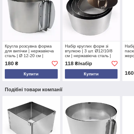
Кругла розсувна форма
Набір круглих форм зі
Набі
для випічки | нержавіюча
втулкою | 3 шт. Ø12/10/8
паск
сталь | Ø 12-20 см |
см | нержавіюча сталь |
жерс
висота 8 см | без дна |
висота 4.9 см | для тортів,
180
118
₴
₴/набір
розсувна | міцна і
салатів, десертів
універсальна
160
Купити
Купити
Подібні товари компанії