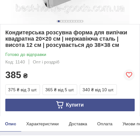
Кондитерська розсувна форма для випічки
квадратна 20×20 см | нержавіюча сталь |
висота 12 см | розсувається до 38×38 см
Готово до відправки
Код: 1140
Опт і роздріб
385
₴
375 ₴
від 3 шт.
365 ₴
від 5 шт.
340 ₴
від 10 шт.
Купити
Опис
Характеристики
Доставка
Оплата
Умови п