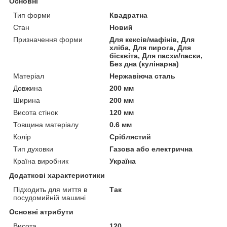
Основні
Тип форми
Квадратна
Стан
Новий
Призначення форми
Для кексів/мафінів, Для
хліба, Для пирога, Для
бісквіта, Для пасхи/паски,
Без дна (кулінарна)
Матеріал
Нержавіюча сталь
Довжина
200 мм
Ширина
200 мм
Висота стінок
120 мм
Товщина матеріалу
0.6 мм
Колір
Сріблястий
Тип духовки
Газова або електрична
Країна виробник
Україна
Додаткові характеристики
Підходить для миття в
Так
посудомийній машині
Основні атрибути
Висота
120