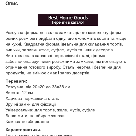
Опис
Розсувна форма дозволяє замість цілого комплекту форм
різних розмірів придбати одну, що економить кошти та місце
на кухні. Квадратна форма ідеальна для складання тортів,
випічки, заливки желе, суфле, мусів та інших десертів.
Виготовлена з харчової нержавіючої сталі, форма
забезпечена зручними роз'ємними замками, які полегшують
отримання готового виробу. Сталь інертна і безпечна для
продуктів, не змінює смак і запах десертів.
Переваги:
Розсувна: від 20×20 до 38×38 см
Висота: 12 см
Харчова нержавіюча сталь
Зручні замки для фіксації
Універсальна: для тортів, желе, мусів, суфле
Легко мити, не вбирає запахи
Компактне зберігання
Характеристики:
Тип: розсувна форма для випічки