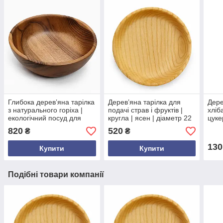
Глибока дерев’яна тарілка
Дерев’яна тарілка для
Дере
з натурального горіха |
подачі страв і фруктів |
хліба
екологічний посуд для
кругла | ясен | діаметр 22
цуке
подачі фруктів і страв
см | висота 3.8 см
дуба
820
520
₴
₴
см |
фан
130
Купити
Купити
Подібні товари компанії