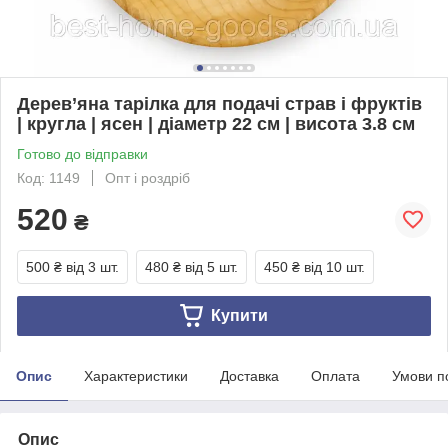
Дерев’яна тарілка для подачі страв і фруктів
| кругла | ясен | діаметр 22 см | висота 3.8 см
Готово до відправки
Код: 1149
Опт і роздріб
520
₴
500 ₴
від 3 шт.
480 ₴
від 5 шт.
450 ₴
від 10 шт.
Купити
Опис
Характеристики
Доставка
Оплата
Умови п
Опис