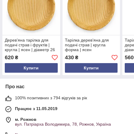
Дерев’яна тарілка для
Тарілка дерев’яна для
Тарі
подачі страв і фруктів |
подачі страв | кругла
дере
кругла | ясен | діаметр 26
форма | ясен
діам
см | висота 3.8 см
натуральний | діаметр 18
см |
620
430
560
₴
₴
см | висота 3.8 см
нату
Купити
Купити
Про нас
100% позитивних з 794 відгуків за рік
Працює з 11.05.2019
м. Рожнов
вул. Патріарха Володимира, 78, Рожнов, Україна