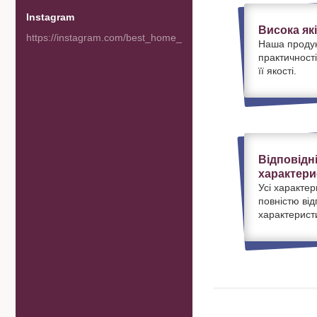
Instagram
Висока як
https://instagram.com/best_home_goods
Наша продук
практичності
її якості.
Відповідн
характери
Усі характер
повністю ві
характерист