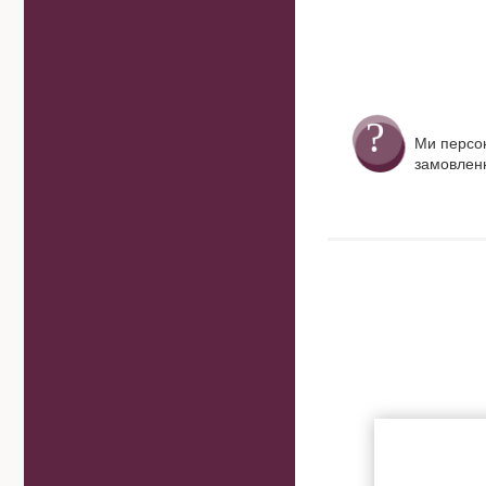
Ми персо
замовленн