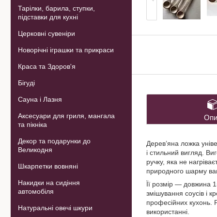
Тарілки, барила, ступки,
підставки для кухні
Церковні сувеніри
Новорічні іграшки та прикраси
Краса та Здоров'я
Бігуді
Сауна і Лазня
Аксесуари для гриля, мангала
Опи
та пікніка
Декор та подарунки до
Дерев’яна ложка уніве
Великодня
і стильний вигляд. Ви
ручку, яка не нагріва
Шкарпетки вовняні
природного шарму ваш
Накидки на сидіння
Її розмір — довжина 1
автомобіля
змішування соусів і к
професійних кухонь. Р
Натуральні овечі шкури
використанні.