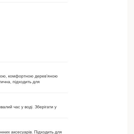
цною, комфортною дерев’яною
тична, підходить для
лий час у воді. Зберігати у
нних аксесуарів. Підходить для