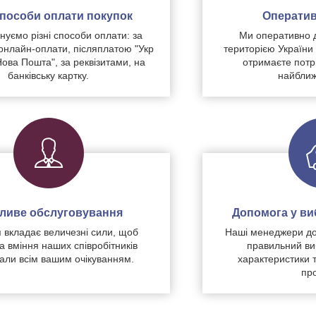
 способи оплати покупок
Оператив
уємо різні способи оплати: за
Ми оперативно 
нлайн-оплати, післяплатою "Укр
територією України
Нова Пошта", за реквізитами, на
отримаєте потр
банківську картку.
найближ
чливе обслуговування
Допомога у виб
 вкладає величезні сили, щоб
Наші менеджери до
а вміння наших співробітників
правильний ви
дали всім вашим очікуванням.
характеристики 
про