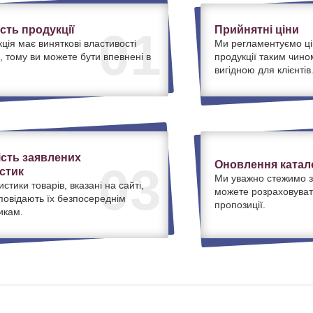
ість продукції
Прийнятні ціни
01
ція має виняткові властивості
Ми регламентуємо ці
, тому ви можете бути впевнені в
продукції таким чино
вигідною для клієнтів
ість заявлених
Оновлення катало
03
стик
Ми уважно стежимо з
истики товарів, вказані на сайті,
можете розраховуват
дповідають їх безпосереднім
пропозиції.
икам.