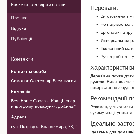
Килимки та ковдри з овчини
Переваги:
Виготовлена з мі
Про нас
Не нагрівається
Відгуки
Ергономічна зру
Публікації
Універсальний ро
Екологічний мате
Ручна робота – ун
Контакти
Характеристики
Дерев’яна ложка довж
Симотюк Олександр Васильович
ручкою. Виготовлена з
використання з будь-
Рекомендації п
Best Home Goods - "Кращі товар
и для дому, подарунки, дрібниці"
Рекомендується мити 
сухому місці, уникати
Ідеальне застос
вул. Патріарха Володимира, 78, Рожнов, Україна
Ідеальна для домашніх