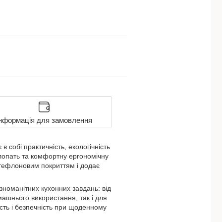
нформація для замовлення
 собі практичність, екологічність
 лопать та комфортну ергономічну
з тефлоновим покриттям і додає
зноманітних кухонних завдань: від
машнього використання, так і для
ість і безпечність при щоденному