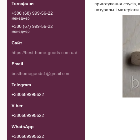
приготування соусів, к
натуральні матеріали 
+380 (68) 999-56-22
менеджер
+380 (67) 999-56-22
менеджер
https://best-home-goods.com.ua/
besthomegoods1@gmail.com
+380689995622
+380689995622
+380689995622