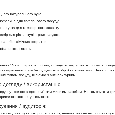
цного натурального бука
, безпечна для тефлонового посуду
чна ручка для комфортного захвату
змір для різних кулінарних завдань
ріал, без хімічних покриттів
ікальність і якість
:
иною 15 см, шириною 30 мм, з гладкою закругленою лопаттю і мі
 натурального бука без додаткової обробки хімікатами. Легка і прак
яким типом посуду, включно з антипригарним.
о догляду / використанню:
вручну теплою водою з м’яким миючим засобом. Не замочувати трива
 тривалого контакту з вологою.
ування / аудиторія:
 господинь, кухарів-професіоналів, шанувальників екологічних кухо