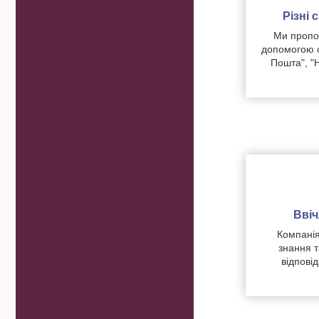
Різні
Ми пропон
допомогою о
Пошта", "
Вві
Компанія
знання т
відпові