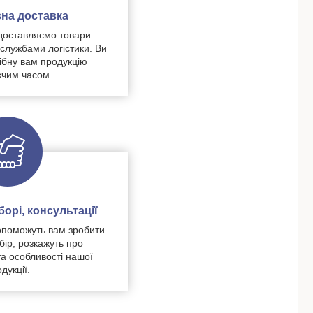
на доставка
доставляємо товари
 службами логістики. Ви
ібну вам продукцію
чим часом.
орі, консультації
поможуть вам зробити
бір, розкажуть про
та особливості нашої
дукції.