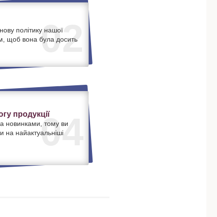
02
нову політику нашої
м, щоб вона була досить
.
гу продукції
04
а новинками, тому ви
и на найактуальніші