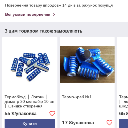
Повернення товару впродовж 14 днів за рахунок покупця
Всі умови повернення
З цим товаром також замовляють
Термобігуді │ Локони │
Термо-краб №1
Терм
діаметр 20 мм набір 10 шт
⎸ ло
│ швидке створення
шкод
кучерів без шкоди
діам
55
65
₴/упаковка
₴
волоссю
17
₴/упаковка
Купити