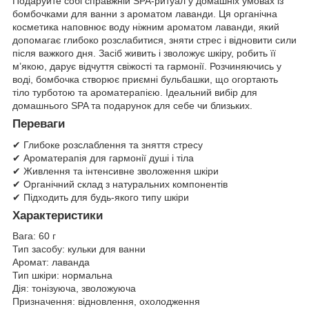
Подаруйте собі справжній SPA-ритуал у домашніх умовах із
бомбочками для ванни з ароматом лаванди. Ця органічна
косметика наповнює воду ніжним ароматом лаванди, який
допомагає глибоко розслабитися, зняти стрес і відновити сили
після важкого дня. Засіб живить і зволожує шкіру, робить її
м’якою, дарує відчуття свіжості та гармонії. Розчиняючись у
воді, бомбочка створює приємні бульбашки, що огортають
тіло турботою та ароматерапією. Ідеальний вибір для
домашнього SPA та подарунок для себе чи близьких.
Переваги
✔ Глибоке розслаблення та зняття стресу
✔ Ароматерапія для гармонії душі і тіла
✔ Живлення та інтенсивне зволоження шкіри
✔ Органічний склад з натуральних компонентів
✔ Підходить для будь-якого типу шкіри
Характеристики
Вага: 60 г
Тип засобу: кульки для ванни
Аромат: лаванда
Тип шкіри: нормальна
Дія: тонізуюча, зволожуюча
Призначення: відновлення, охолодження