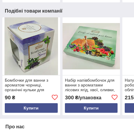
Подібні товари компанії
Бомбочки для ванни з
Набір напівбомбочок для
Нату
ароматом чорниці,
ванни з ароматами
робо
органічні кульки для
лісових ягід, хвої, оливки,
облі
ванни, релакс та
журавлини та меду -
звол
90
300
215
₴
₴/упаковка
зволоження шкіри,
органічний тонізуючий
засп
натуральний SPA догляд
набір для догляду
всіх
Купити
Купити
вдома
Про нас