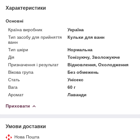
Характеристики
Основні
Країна виробник
Україна
Тип засобу для прийняття
Кульки для ванн
ванн
Тип шкіри
Нормальна
Дія
Тонізуючу, Зволожуюче
Призначення і результат
Відновлення, Охолодження
Вікова група
Без обмежень
Стать
Унісекс
Вага
60 г
Аромат
Лаванди
Приховати
Умови доставки
Нова Пошта