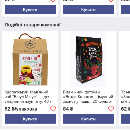
збор
коро
Купити
Купити
Подібні товари компанії
Карпатський трав’яний
Вітамінний фіточай
Трав
чай “Вірус Мінус” — для
«Ягоди Карпат» – імунний
«Зап
зміцнення імунітету, 40 г
захист у чашці, 20 фільтр-
м’ят
(20 фільтр-пакетів)
пакетів + 2 у подарунок
30 ф
62
84
62
₴/упаковка
₴
Купити
Купити