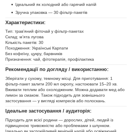
Ідеальний як холодний або гарячий напій
Зручна упаковка — 30 фільтр-пакетів
Характеристики:
Тип: трав’яний фіточай у фільтр-пакетах
Склад: м’ята лугова
Кількість пакетів: 30
Походження: Українські Карпати
Без кофеїну, цукру, барвників
Призначення: чай, фітотерапія, профілактика
Рекомендації по догляду / використанню:
Зберігати у сухому, темному місці. Для приготування: 1
фільтр-пакет залити 200 мл окропу, настоювати 15–20 хв.
Вживати теплим або охолодженим. Можна додавати мед або
лимон за смаком. Також підходить для зовнішнього
застосування — у вигляді компресів або полоскань.
Ідеальне застосування / аудиторія:
Підходить для всієї родини — дорослих, дітей, людей із
підвищеною тривожністю або проблемами з шлунком.
Ідеально як заспокійливий вечірній напій або освіжаючий