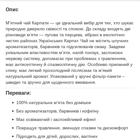
Опис
М'ятний чай Карпати — це ідеальний вибір для тих, хто шукає
природне джерело свіжості та спокою. До складу входять дві
різновиди м’яти — лугова та перцева, зібрані в екологічно
чистих районах Українських Карпат. Чай не містить штучних
ароматизаторів, барвників та підсилювачів смаку. Завдяки
унікальним властивостям м’яти, напій тонізує, заспокоює
нервову систему, допомагає при проблемах з травленням,
має антисептичну й спазмолітичну дію. Особливо приємний у
спеку, має легкий прохолодний післясмак та м’який
натуральний аромат. Упакований у зручні фільтр-пакети –
швидко та зручно для щоденного вживання.
Переваги:
100% натуральна м'ята без домішок
Без ароматизаторів, барвників і кофеїну
Має освіжаючий і заспокійливий ефект
Покращує травлення, зменшує спазми та дискомфорт
Підходить для дітей, дорослих, вагітних