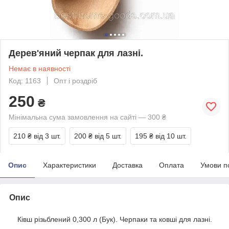
Дерев'яний черпак для лазні.
Немає в наявності
Код: 1163
Опт і роздріб
250
₴
Мінімальна сума замовлення на сайті — 300 ₴
210 ₴
від 3 шт.
200 ₴
від 5 шт.
195 ₴
від 10 шт.
Опис
Характеристики
Доставка
Оплата
Умови п
Опис
Ківш різьблений 0,300 л (Бук). Черпаки та ковші для лазні.