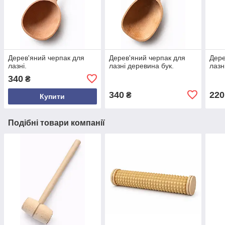
Дерев'яний черпак для
Дерев'яний черпак для
Дере
лазні.
лазні деревина бук.
лазн
340
₴
340
220
₴
Купити
Подібні товари компанії