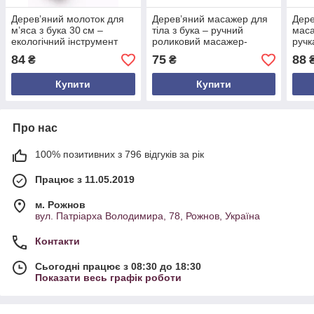
Дерев’яний молоток для
Дерев’яний масажер для
Дере
м’яса з бука 30 см –
тіла з бука – ручний
маса
екологічний інструмент
роликовий масажер-
ручк
для ніжного стейка та
качалка без ручок
анти
84
75
88
₴
₴
відбивних
нату
Купити
Купити
Про нас
100% позитивних з 796 відгуків за рік
Працює з 11.05.2019
м. Рожнов
вул. Патріарха Володимира, 78, Рожнов, Україна
Контакти
Сьогодні працює з 08:30 до 18:30
Показати весь графік роботи