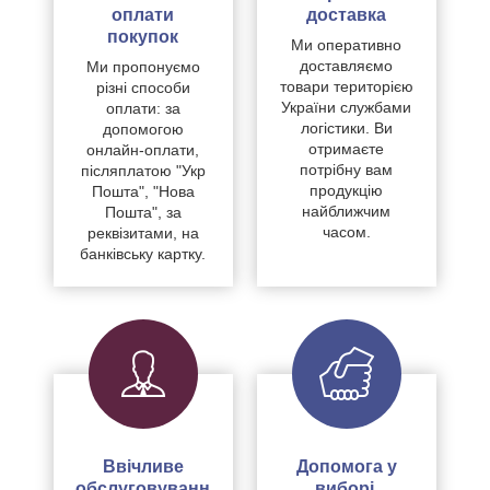
оплати
доставка
покупок
Ми оперативно
доставляємо
Ми пропонуємо
товари територією
різні способи
України службами
оплати: за
логістики. Ви
допомогою
отримаєте
онлайн-оплати,
потрібну вам
післяплатою "Укр
продукцію
Пошта", "Нова
найближчим
Пошта", за
часом.
реквізитами, на
банківську картку.
Ввічливе
Допомога у
обслуговуванн
виборі,