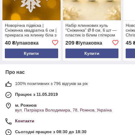
Новорічна підвіска |
Набір ялинкових куль
Ново
Сніжинка квадратна 6 см |
“Сніжинка” Ø 8 см, 6 шт —
сніж
прикраса на ялинку біла з
пластик із білим глітером
Chri
гліттером | набір 10 ш
та блискітками, 6 кольорів
ялин
40
209
45
₴/упаковка
₴/упаковка
₴
діам
гліт
Купити
Купити
Про нас
100% позитивних з 796 відгуків за рік
Працює з 11.05.2019
м. Рожнов
вул. Патріарха Володимира, 78, Рожнов, Україна
Контакти
Сьогодні працює з 08:30 до 18:30