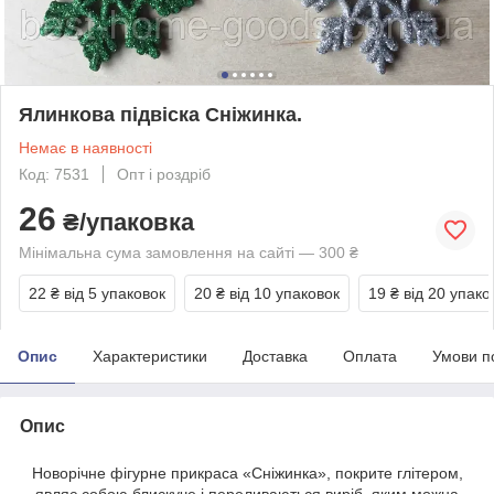
Ялинкова підвіска Сніжинка.
Немає в наявності
Код: 7531
Опт і роздріб
26
₴/упаковка
Мінімальна сума замовлення на сайті — 300 ₴
22 ₴
від 5 упаковок
20 ₴
від 10 упаковок
19 ₴
від 20 упако
Опис
Характеристики
Доставка
Оплата
Умови п
Опис
Новорічне фігурне прикраса «Сніжинка», покрите глітером,
являє собою блискуче і переливаються виріб, яким можна