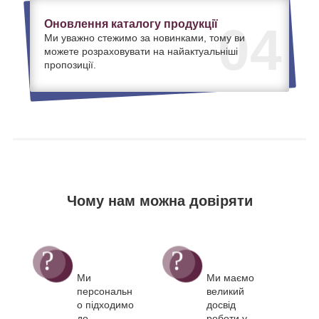
Оновлення каталогу продукції
04
Ми уважно стежимо за новинками, тому ви
можете розраховувати на найактуальніші
пропозиції.
Чому нам можна довіряти
Ми
Ми маємо
персональн
великий
о підходимо
досвід
до
роботи у