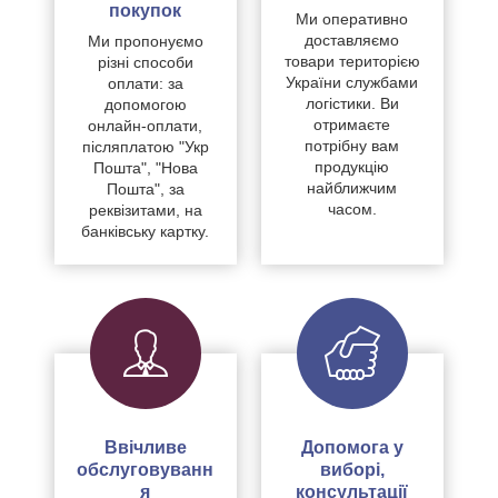
покупок
Ми оперативно
доставляємо
Ми пропонуємо
товари територією
різні способи
України службами
оплати: за
логістики. Ви
допомогою
отримаєте
онлайн-оплати,
потрібну вам
післяплатою "Укр
продукцію
Пошта", "Нова
найближчим
Пошта", за
часом.
реквізитами, на
банківську картку.
Ввічливе
Допомога у
обслуговуванн
виборі,
я
консультації