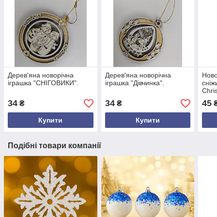
Дерев'яна новорічна
Дерев'яна новорічна
Ново
іграшка "СНІГОВИКИ".
іграшка "Дівчинка".
сніж
Chri
ялин
34
34
45
₴
₴
₴
діам
гліт
Купити
Купити
Подібні товари компанії