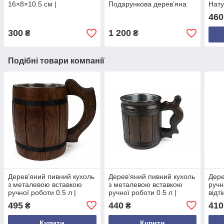
16×8×10.5 см |
Подарункова дерев’яна
Нату
Оксамитове внутрішнє
скринька з оксамитовим
Пода
460
оздоблення | Прямокутна
оздобленням
пив
форма | Унікальний
300
1 200
₴
₴
подарунок
Подібні товари компанії
Дерев’яний пивний кухоль
Дерев’яний пивний кухоль
Дере
з металевою вставкою
з металевою вставкою
ручн
ручної роботи 0.5 л |
ручної роботи 0.5 л |
відт
Подарунок чоловікові |
Подарунок чоловікові |
Круж
495
440
410
₴
₴
Келих для пива
Келих для пива
карп
Купити
Купити