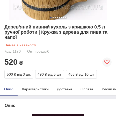
Дерев’яний пивний кухоль з кришкою 0.5 л
ручної роботи | Кружка з дерева для пива та
напої
Немає в наявності
Код: 1170
Опт і роздріб
520
₴
500 ₴
від 3 шт.
490 ₴
від 5 шт.
485 ₴
від 10 шт.
Опис
Характеристики
Доставка
Оплата
Умови п
Опис