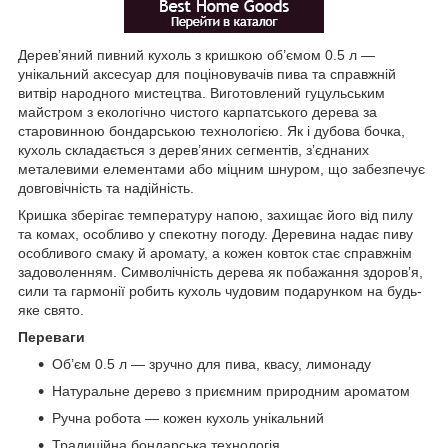
Дерев’яний пивний кухоль з кришкою об’ємом 0.5 л —
унікальний аксесуар для поціновувачів пива та справжній
витвір народного мистецтва. Виготовлений гуцульським
майстром з екологічно чистого карпатського дерева за
старовинною бондарською технологією. Як і дубова бочка,
кухоль складається з дерев’яних сегментів, з’єднаних
металевими елементами або міцним шнуром, що забезпечує
довговічність та надійність.
Кришка зберігає температуру напою, захищає його від пилу
та комах, особливо у спекотну погоду. Деревина надає пиву
особливого смаку й аромату, а кожен ковток стає справжнім
задоволенням. Символічність дерева як побажання здоров’я,
сили та гармонії робить кухоль чудовим подарунком на будь-
яке свято.
Переваги
Об’єм 0.5 л — зручно для пива, квасу, лимонаду
Натуральне дерево з приємним природним ароматом
Ручна робота — кожен кухоль унікальний
Традиційна бондарська технологія