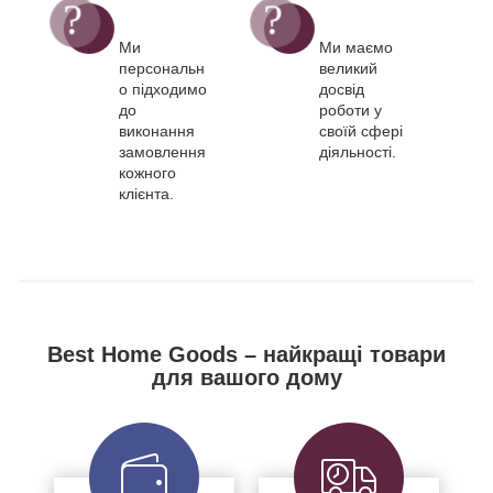
Ми
Ми маємо
персональн
великий
о підходимо
досвід
до
роботи у
виконання
своїй сфері
замовлення
діяльності.
кожного
клієнта.
Best Home Goods – найкращі товари
для вашого дому