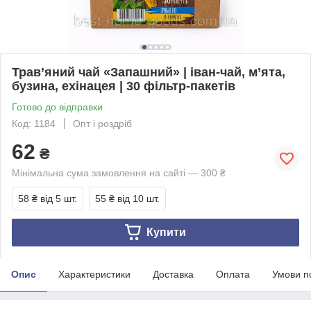
Трав’яний чай «Запашний» | іван-чай, м’ята,
бузина, ехінацея | 30 фільтр-пакетів
Готово до відправки
Код: 1184
Опт і роздріб
62
₴
Мінімальна сума замовлення на сайті — 300 ₴
58 ₴
від 5 шт.
55 ₴
від 10 шт.
Купити
Опис
Характеристики
Доставка
Оплата
Умови п