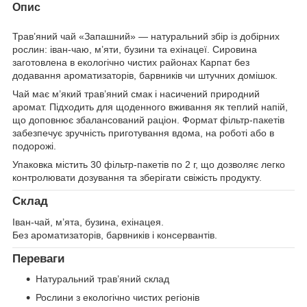
Опис
Трав’яний чай «Запашний» — натуральний збір із добірних
рослин: іван-чаю, м’яти, бузини та ехінацеї. Сировина
заготовлена в екологічно чистих районах Карпат без
додавання ароматизаторів, барвників чи штучних домішок.
Чай має м’який трав’яний смак і насичений природний
аромат. Підходить для щоденного вживання як теплий напій,
що доповнює збалансований раціон. Формат фільтр-пакетів
забезпечує зручність приготування вдома, на роботі або в
подорожі.
Упаковка містить 30 фільтр-пакетів по 2 г, що дозволяє легко
контролювати дозування та зберігати свіжість продукту.
Склад
Іван-чай, м’ята, бузина, ехінацея.
Без ароматизаторів, барвників і консервантів.
Переваги
Натуральний трав’яний склад
Рослини з екологічно чистих регіонів