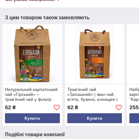
З цим товаром також замовляють
Натуральний карпатський
Трав’яний чай
Набі
чай «Гірський» –
«Запашний» | іван-чай,
карп
трав’яний чай у фільтр-
м’ята, бузина, ехінацея |
“Кар
пакетах, 30 шт, 50 г
30 фільтр-пакетів
трав
62
62
255
₴
₴
збор
коро
Купити
Купити
Подібні товари компанії