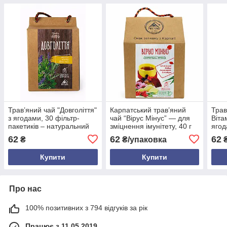
Трав’яний чай "Довголіття"
Карпатський трав’яний
Трав
з ягодами, 30 фільтр-
чай “Вірус Мінус” — для
Віта
пакетиків – натуральний
зміцнення імунітету, 40 г
ягод
карпатський чай для
(20 фільтр-пакетів)
паке
62
62
62
₴
₴/упаковка
зміцнення імунітету
імун
Купити
Купити
Про нас
100% позитивних з 794 відгуків за рік
Працює з 11.05.2019