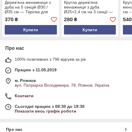
Дерев’яна менажниця з
Кругла дерев’яна
Круг
дуба на 5 секцій Ø30 /
менажниця з дуба
мена
Ø35 см — Тарілка для
Ø25×2,4 см на 3 секції —
см –
подачі з натурального
тарілка для подачі страв
робо
370
280
540
₴
₴
дерева, оброблена
ручної роботи
лляною олією та воском
Купити
Купити
Про нас
100% позитивних з 796 відгуків за рік
Працює з 11.05.2019
м. Рожнов
вул. Патріарха Володимира, 78, Рожнов, Україна
Контакти
Сьогодні працює з 08:30 до 19:30
Показати весь графік роботи
Про нас