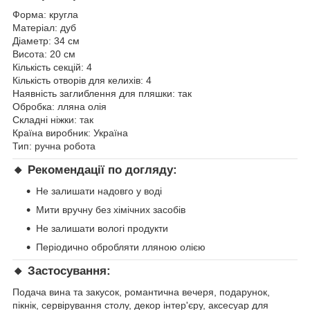
Форма: кругла
Матеріал: дуб
Діаметр: 34 см
Висота: 20 см
Кількість секцій: 4
Кількість отворів для келихів: 4
Наявність заглиблення для пляшки: так
Обробка: лляна олія
Складні ніжки: так
Країна виробник: Україна
Тип: ручна робота
🔸
Рекомендації по догляду:
Не залишати надовго у воді
Мити вручну без хімічних засобів
Не залишати вологі продукти
Періодично обробляти лляною олією
🔸
Застосування:
Подача вина та закусок, романтична вечеря, подарунок,
пікнік, сервірування столу, декор інтер'єру, аксесуар для