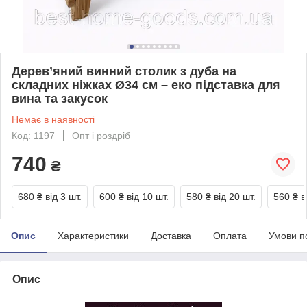
Дерев’яний винний столик з дуба на
складних ніжках Ø34 см – еко підставка для
вина та закусок
Немає в наявності
Код: 1197
Опт і роздріб
740
₴
680 ₴
від 3 шт.
600 ₴
від 10 шт.
580 ₴
від 20 шт.
560 ₴
в
Опис
Характеристики
Доставка
Оплата
Умови п
Опис