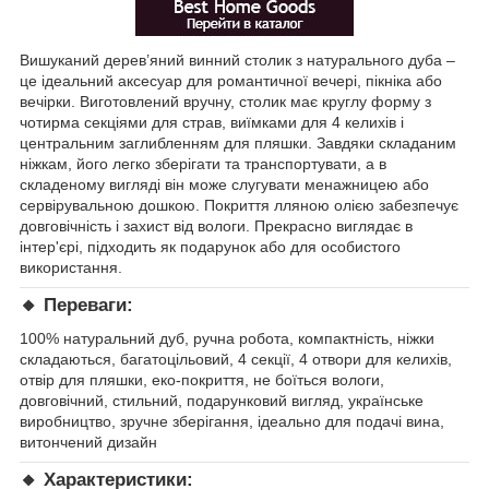
Вишуканий дерев’яний винний столик з натурального дуба –
це ідеальний аксесуар для романтичної вечері, пікніка або
вечірки. Виготовлений вручну, столик має круглу форму з
чотирма секціями для страв, виїмками для 4 келихів і
центральним заглибленням для пляшки. Завдяки складаним
ніжкам, його легко зберігати та транспортувати, а в
складеному вигляді він може слугувати менажницею або
сервірувальною дошкою. Покриття лляною олією забезпечує
довговічність і захист від вологи. Прекрасно виглядає в
інтер'єрі, підходить як подарунок або для особистого
використання.
🔸
Переваги:
100% натуральний дуб, ручна робота, компактність, ніжки
складаються, багатоцільовий, 4 секції, 4 отвори для келихів,
отвір для пляшки, еко-покриття, не боїться вологи,
довговічний, стильний, подарунковий вигляд, українське
виробництво, зручне зберігання, ідеально для подачі вина,
витончений дизайн
🔸
Характеристики: