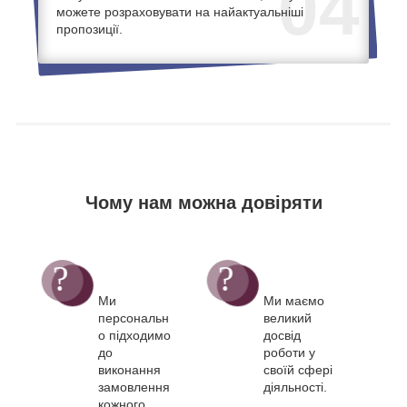
04
можете розраховувати на найактуальніші
пропозиції.
Чому нам можна довіряти
Ми
Ми маємо
персональн
великий
о підходимо
досвід
до
роботи у
виконання
своїй сфері
замовлення
діяльності.
кожного