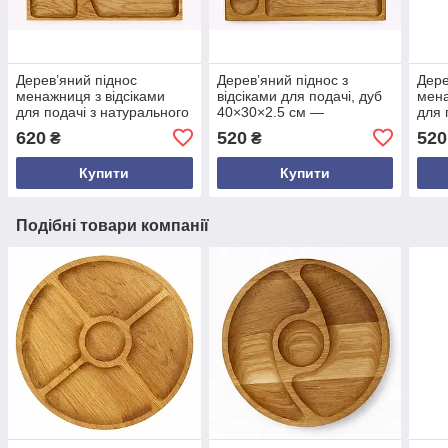
Дерев’яний піднос
Дерев’яний піднос з
Дере
менажниця з відсіками
відсіками для подачі, дуб
мена
для подачі з натурального
40×30×2.5 см —
для 
дуба 40×30×2.5 см —
сервірувальний піднос
см —
620
520
520
₴
₴
стильний сервірувальний
ручної роботи в еко стилі
серв
піднос ручної роботи
секц
Купити
Купити
Подібні товари компанії