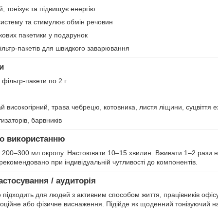
, тонізує та підвищує енергію
систему та стимулює обмін речовин
кових пакетики у подарунок
льтр-пакетів для швидкого заварювання
и
фільтр-пакети по 2 г
й високогірний, трава чебрецю, котовника, листя ліщини, суцвіття ех
изаторів, барвників
по використанню
т 200–300 мл окропу. Настоювати 10–15 хвилин. Вживати 1–2 рази н
рекомендовано при індивідуальній чутливості до компонентів.
астосування / аудиторія
 підходить для людей з активним способом життя, працівників офісу,
моційне або фізичне виснаження. Підійде як щоденний тонізуючий н