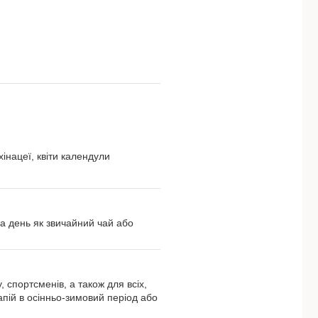
інацеї, квіти календули
а день як звичайний чай або
 спортсменів, а також для всіх,
апій в осінньо-зимовий період або