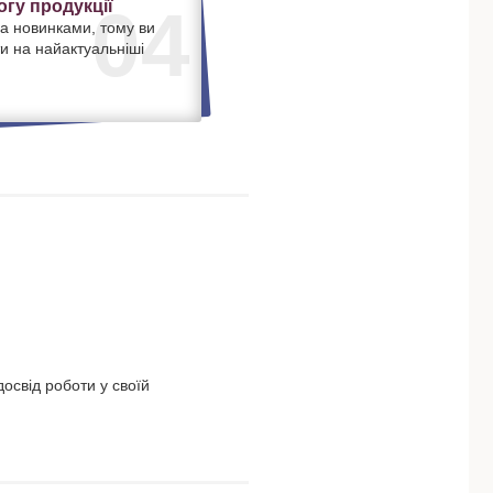
гу продукції
04
а новинками, тому ви
и на найактуальніші
освід роботи у своїй