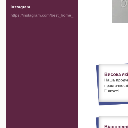
Instagram
https://instagram.com/best_home_goods
Висока як
Наша продук
практичності
її якості.
Відповідн