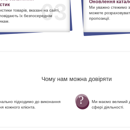
Оновлення катало
03
стик
Ми уважно стежимо з
истики товарів, вказані на сайті,
можете розраховуват
дповідають їх безпосереднім
пропозиції.
икам.
Чому нам можна довіряти
нально підходимо до виконання
Ми маємо великий д
я кожного клієнта.
сфері діяльності.