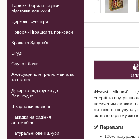
Тарілки, барила, ступки,
підставки для кухні
Церковні сувеніри
Новорічні іграшки та прикраси
Краса та Здоров'я
Бігуді
Сауна і Лазня
Аксесуари для гриля, мангала
Опи
та пікніка
Декор та подарунки до
Фіточай "Міцний" — ц
Великодня
енергії та внутрішньо
насиченим смаком, на
Шкарпетки вовняні
життєвого тонусу та 
активного ритму життя
Накидки на сидіння
автомобіля
✅
Переваги
Натуральні овечі шкури
100% натуральни