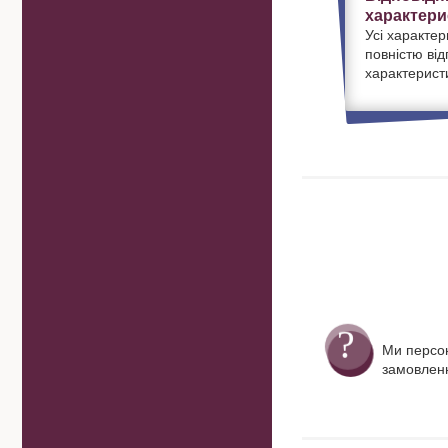
характери
Усі характер
повністю ві
характерист
Ми персо
замовленн