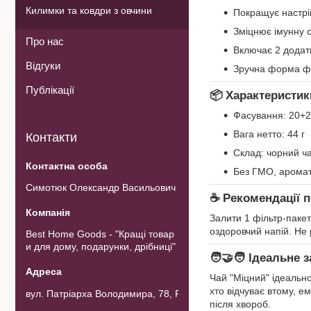
Килимки та ковдри з овчини
Покращує настрій
Зміцнює імунну 
Про нас
Включає 2 додат
Відгуки
Зручна форма фі
Публікації
📦
Характеристик
Фасування: 20+2 
Вага нетто: 44 г
Контакти
Склад: чорний ча
Без ГМО, аромат
Симотюк Олександр Васильович
☕
Рекомендації 
Залити 1 фільтр-паке
оздоровчий напій. Не 
Best Home Goods - "Кращі товар
и для дому, подарунки, дрібниці"
🧑‍🤝‍🧑
Ідеальне з
Чай "Міцний" ідеально
хто відчуває втому, е
вул. Патріарха Володимира, 78, Рожнов, Україна
після хвороб.