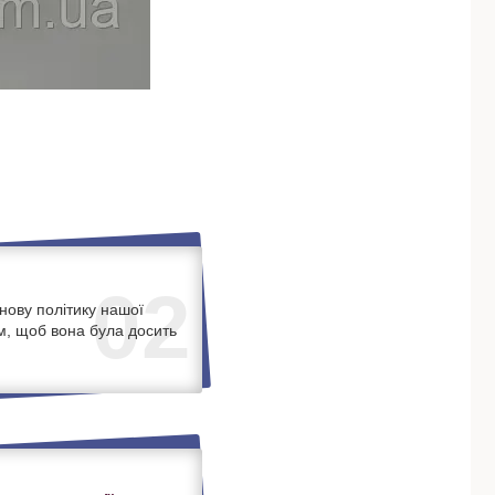
02
нову політику нашої
м, щоб вона була досить
.