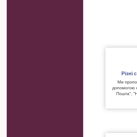
Різні
Ми пропон
допомогою о
Пошта", "