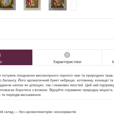
с
Характеристики
І
е потужне поєднання високогірного чорного чаю та природних трав,
го балансу. Його ароматичний букет чебрецю, котовнику, ехінацеї т
даючи напою як цілющих, так і смакових якостей. Цей чай підтриму
допомагає боротися з втомою. Відчуйте справжню природну міцність 
 та періодів виснаження.
й склад — без ароматизаторів і консервантів