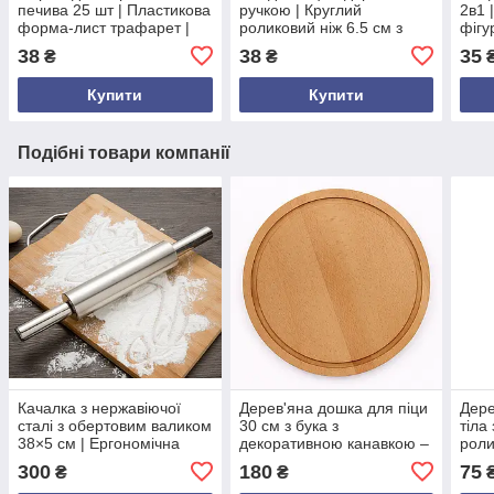
печива 25 шт | Пластикова
ручкою | Круглий
2в1 
форма-лист трафарет |
роликовий ніж 6.5 см з
фігу
Швидке приготування
нержавіючої сталі |
лезо
38
38
35
₴
₴
печива з малюнками |
Інструмент для нарізання
плас
Червона, 36×21,5 см
піци, Україна
Укра
Купити
Купити
Подібні товари компанії
Качалка з нержавіючої
Дерев'яна дошка для піци
Дере
сталі з обертовим валиком
30 см з бука з
тіла
38×5 см | Ергономічна
декоративною канавкою –
роли
качалка для тіста, піци,
кухонна кругла дошка для
кача
300
180
75
₴
₴
випічки | Професійна
подачі і сервірування