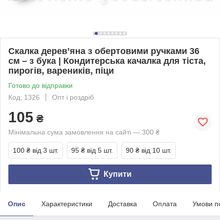
Скалка дерев’яна з обертовими ручками 36
см – з бука | Кондитерська качалка для тіста,
пирогів, вареників, піци
Готово до відправки
Код: 1326
Опт і роздріб
105
₴
Мінімальна сума замовлення на сайті — 300 ₴
100 ₴
від 3 шт.
95 ₴
від 5 шт.
90 ₴
від 10 шт.
Купити
Опис
Характеристики
Доставка
Оплата
Умови п