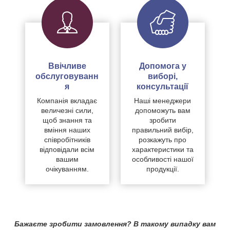
Ввічливе
Допомога у
обслуговуванн
виборі,
я
консультації
Компанія вкладає
Наші менеджери
величезні сили,
допоможуть вам
щоб знання та
зробити
вміння наших
правильний вибір,
співробітників
розкажуть про
відповідали всім
характеристики та
вашим
особливості нашої
очікуванням.
продукції.
Бажаєте зробити замовлення? В такому випадку вам