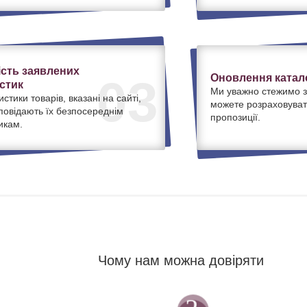
ість заявлених
Оновлення катало
03
стик
Ми уважно стежимо з
истики товарів, вказані на сайті,
можете розраховуват
дповідають їх безпосереднім
пропозиції.
икам.
Чому нам можна довіряти