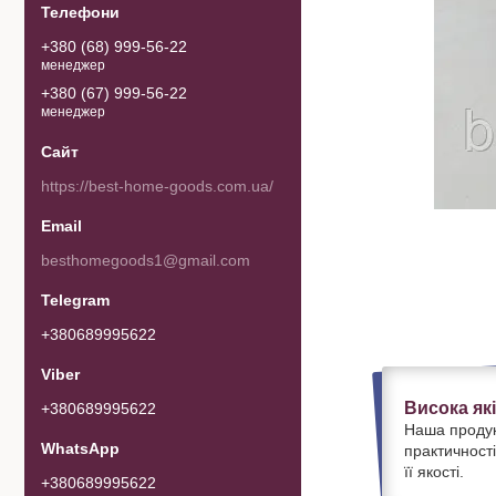
+380 (68) 999-56-22
менеджер
+380 (67) 999-56-22
менеджер
https://best-home-goods.com.ua/
besthomegoods1@gmail.com
+380689995622
Висока як
+380689995622
Наша продук
практичності
її якості.
+380689995622