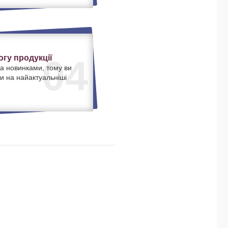
гу продукції
04
а новинками, тому ви
и на найактуальніші