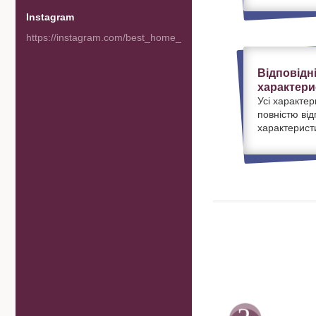
Instagram
https://instagram.com/best_home_goods
Відповідн
характери
Усі характер
повністю ві
характерист