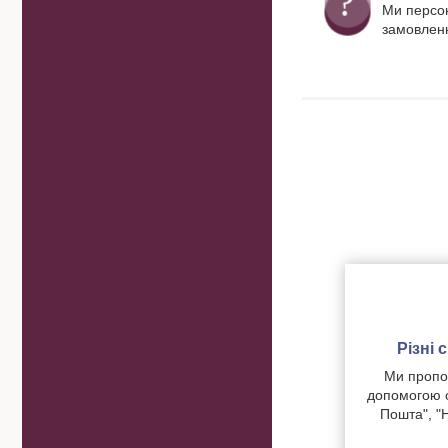
Ми персо
замовленн
Різні
Ми пропон
допомогою о
Пошта", "