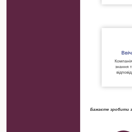
Вві
Компанія
знання т
відпові
Бажаєте зробити з