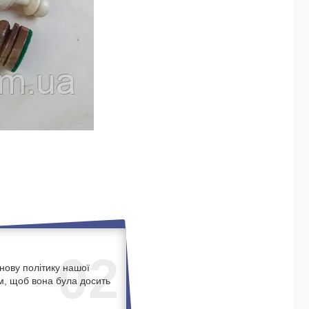
02
нову політику нашої
м, щоб вона була досить
.