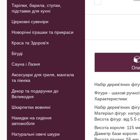
Тарілки, барила, ступки,
підставки для кухні
Церковні сувеніри
Новорічні іграшки та прикраси
Краса та Здоров'я
Бігуді
Сауна і Лазня
Опи
Аксесуари для гриля, мангала
та пікніка
Набір дерев'яних фігу
Декор та подарунки до
Фігури - шахові ручно
Великодня
Характеристики:
Шкарпетки вовняні
Набір дерев'яних фігур
Матеріал фігур: нату
Накидки на сидіння
Висота фігур: від 5.5 
автомобіля
Висота короля: 115 м
Діаметр бази короля:
Натуральні овечі шкури
Висота пішаки: 55 мм