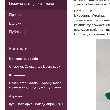
Килимки та ковдри з овчини
Діаметр бази пішаки:
Вага: 0,6 кг.
Про нас
Виробник: Україна.
Дизайн комплекту шахо
Відгуки
комплекту вважається 
вважався найсильнішим
Публікації
Продукція компанії "B
Контакти
Симотюк Олександр Васильович
Best Home Goods - "Кращі товар
и для дому, подарунки, дрібниці"
вул. Патріарха Володимира, 78, Рожнов, Україна