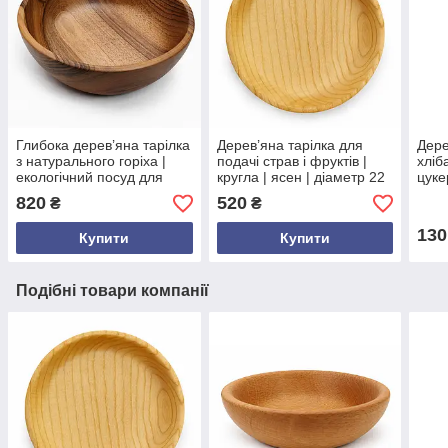
Глибока дерев’яна тарілка
Дерев’яна тарілка для
Дере
з натурального горіха |
подачі страв і фруктів |
хліба
екологічний посуд для
кругла | ясен | діаметр 22
цуке
подачі фруктів і страв
см | висота 3.8 см
дуба
820
520
₴
₴
см |
фан
130
Купити
Купити
Подібні товари компанії