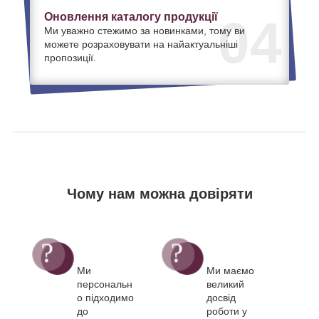
Оновлення каталогу продукції
04
Ми уважно стежимо за новинками, тому ви
можете розраховувати на найактуальніші
пропозиції.
Чому нам можна довіряти
Ми
Ми маємо
персональн
великий
о підходимо
досвід
до
роботи у