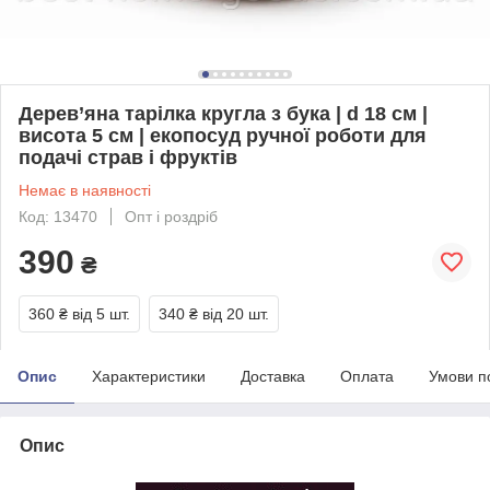
Дерев’яна тарілка кругла з бука | d 18 см |
висота 5 см | екопосуд ручної роботи для
подачі страв і фруктів
Немає в наявності
Код: 13470
Опт і роздріб
390
₴
360 ₴
від 5 шт.
340 ₴
від 20 шт.
Опис
Характеристики
Доставка
Оплата
Умови п
Опис