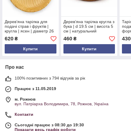
Дерев’яна тарілка для
Дерев’яна тарілка кругла з
Тарі
подачі страв і фруктів |
бука | d 19.5 см | висота 5
пода
кругла | ясен | діаметр 26
см | натуральний
форм
см | висота 3.8 см
екопосуд ручної роботи
нату
620
460
430
₴
₴
см |
Купити
Купити
Про нас
100% позитивних з 794 відгуків за рік
Працює з 11.05.2019
м. Рожнов
вул. Патріарха Володимира, 78, Рожнов, Україна
Контакти
Сьогодні працює з 08:30 до 19:30
Показати весь графік роботи