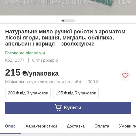
Натуральне мило ручної роботи з ароматом
лісові ягоди, вишня, мигдаль, обліпиха,
апельсин і кориця – зволожуюче
Готово до відправки
Код: 1377
Опт і роздріб
215
₴/упаковка
Мінімальна сума замовлення на сайті — 300 ₴
200 ₴
від 3 упаковок
195 ₴
від 5 упаковок
Купити
Опис
Характеристики
Доставка
Оплата
Умови п