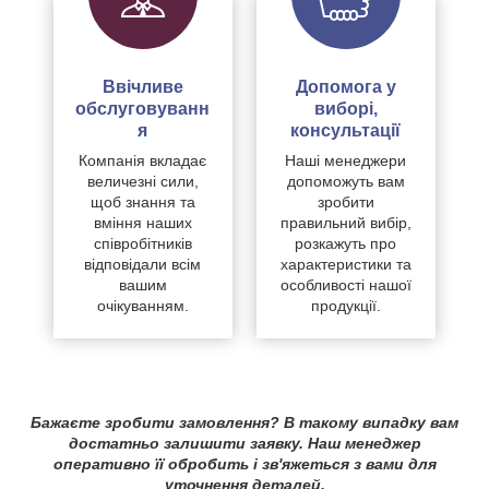
Ввічливе
Допомога у
обслуговуванн
виборі,
я
консультації
Компанія вкладає
Наші менеджери
величезні сили,
допоможуть вам
щоб знання та
зробити
вміння наших
правильний вибір,
співробітників
розкажуть про
відповідали всім
характеристики та
вашим
особливості нашої
очікуванням.
продукції.
Бажаєте зробити замовлення? В такому випадку вам
достатньо залишити заявку. Наш менеджер
оперативно її обробить і зв'яжеться з вами для
уточнення деталей.