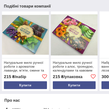
Подібні товари компанії
Натуральне мило ручної
Натуральне мило ручної
Набі
роботи з ароматом
роботи з алоє, трояндою,
ванн
лаванди, м’яти, ожини та
календулами та кавовим
лісо
карпатської хвої —
скрабом | Зволоження і
жура
215
215
300
₴/набір
₴/упаковка
зволожуюче, тонізуюче,
догляд для шкіри
орга
натуральне
набі
Купити
Купити
Про нас