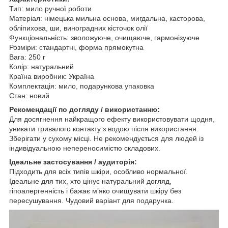
Тип: мило ручної роботи
Матеріал: німецька мильна основа, мигдальна, касторова,
обліпихова, ши, виноградних кісточок олії
Функціональність: зволожуюче, очищаюче, гармонізуюче
Розміри: стандартні, форма прямокутна
Вага: 250 г
Колір: натуральний
Країна виробник: Україна
Комплектація: мило, подарункова упаковка
Стан: новий
Рекомендації по догляду / використанню:
Для досягнення найкращого ефекту використовувати щодня,
уникати тривалого контакту з водою після використання.
Зберігати у сухому місці. Не рекомендується для людей із
індивідуальною непереносимістю складових.
Ідеальне застосування / аудиторія:
Підходить для всіх типів шкіри, особливо нормальної.
Ідеальне для тих, хто цінує натуральний догляд,
гіпоалергенність і бажає м’яко очищувати шкіру без
пересушування. Чудовий варіант для подарунка.