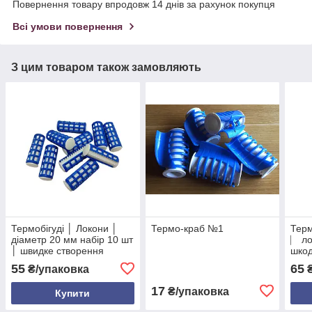
Повернення товару впродовж 14 днів за рахунок покупця
Всі умови повернення
З цим товаром також замовляють
Термобігуді │ Локони │
Термо-краб №1
Терм
діаметр 20 мм набір 10 шт
⎸ ло
│ швидке створення
шкод
кучерів без шкоди
діам
55
65
₴/упаковка
₴
волоссю
17
₴/упаковка
Купити