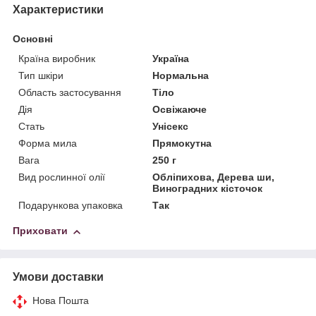
Характеристики
Основні
Країна виробник
Україна
Тип шкіри
Нормальна
Область застосування
Тіло
Дія
Освіжаюче
Стать
Унісекс
Форма мила
Прямокутна
Вага
250 г
Вид рослинної олії
Обліпихова, Дерева ши,
Виноградних кісточок
Подарункова упаковка
Так
Приховати
Умови доставки
Нова Пошта