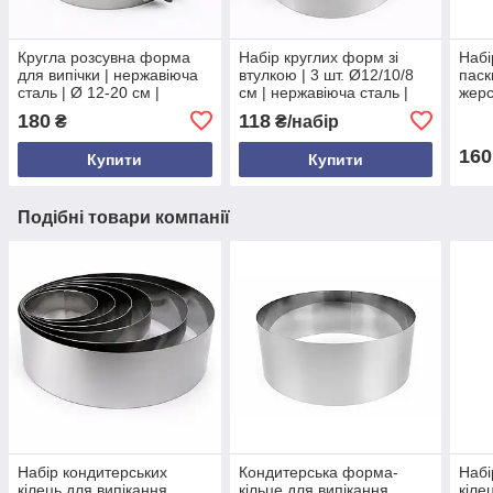
Кругла розсувна форма
Набір круглих форм зі
Набі
для випічки | нержавіюча
втулкою | 3 шт. Ø12/10/8
паск
сталь | Ø 12-20 см |
см | нержавіюча сталь |
жерс
висота 8 см | без дна |
висота 4.9 см | для тортів,
180
118
₴
₴/набір
розсувна | міцна і
салатів, десертів
універсальна
160
Купити
Купити
Подібні товари компанії
Набір кондитерських
Кондитерська форма-
Набі
кілець для випікання
кільце для випікання
кіле