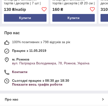
тартів і десертів | 7 шт |
тортів і десертів | Ø 20 см |
десе
нержавіюча сталь 0,5 мм |
висота 10 см | нержавіюча
нерж
130
160
310
₴/набір
₴
Ø 4–12 см | висота 3 см
сталь
20/1
Купити
Купити
Про нас
100% позитивних з 798 відгуків за рік
Працює з 11.05.2019
м. Рожнов
вул. Патріарха Володимира, 78, Рожнов, Україна
Контакти
Сьогодні працює з 08:30 до 18:30
Показати весь графік роботи
Про нас