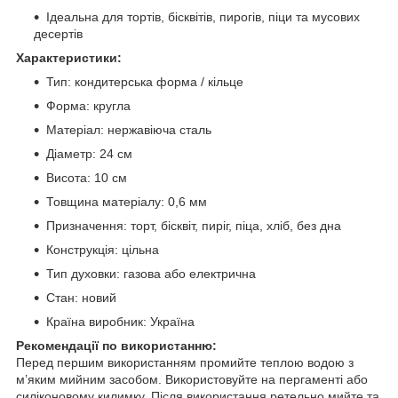
Ідеальна для тортів, бісквітів, пирогів, піци та мусових
десертів
Характеристики:
Тип: кондитерська форма / кільце
Форма: кругла
Матеріал: нержавіюча сталь
Діаметр: 24 см
Висота: 10 см
Товщина матеріалу: 0,6 мм
Призначення: торт, бісквіт, пиріг, піца, хліб, без дна
Конструкція: цільна
Тип духовки: газова або електрична
Стан: новий
Країна виробник: Україна
Рекомендації по використанню:
Перед першим використанням промийте теплою водою з
м’яким мийним засобом. Використовуйте на пергаменті або
силіконовому килимку. Після використання ретельно мийте та