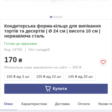
Кондитерська форма-кільце для випікання
тортів та десертів | Ø 24 см | висота 10 см |
нержавіюча сталь
Готово до відправки
Код: 14755
Опт і роздріб
170
₴
Мінімальна сума замовлення на сайті — 300 ₴
165 ₴
від 3 шт.
150 ₴
від 10 шт.
145 ₴
від 20 шт.
Купити
Опис
Характеристики
Доставка
Оплата
Умови п