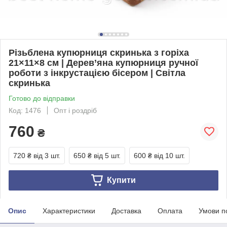
Різьблена купюрниця скринька з горіха
21×11×8 см | Дерев’яна купюрниця ручної
роботи з інкрустацією бісером | Світла
скринька
Готово до відправки
Код: 1476
Опт і роздріб
760
₴
720 ₴
від 3 шт.
650 ₴
від 5 шт.
600 ₴
від 10 шт.
Купити
Опис
Характеристики
Доставка
Оплата
Умови п