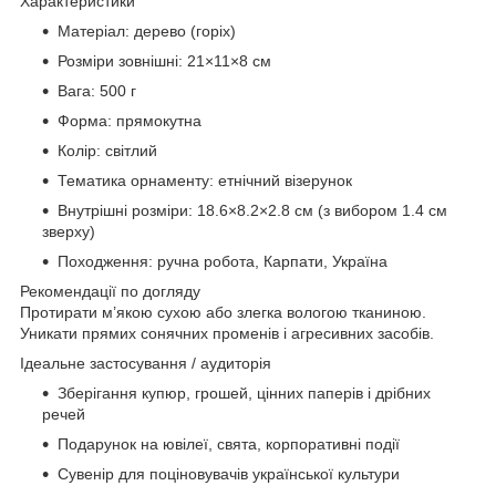
Характеристики
Матеріал: дерево (горіх)
Розміри зовнішні: 21×11×8 см
Вага: 500 г
Форма: прямокутна
Колір: світлий
Тематика орнаменту: етнічний візерунок
Внутрішні розміри: 18.6×8.2×2.8 см (з вибором 1.4 см
зверху)
Походження: ручна робота, Карпати, Україна
Рекомендації по догляду
Протирати м’якою сухою або злегка вологою тканиною.
Уникати прямих сонячних променів і агресивних засобів.
Ідеальне застосування / аудиторія
Зберігання купюр, грошей, цінних паперів і дрібних
речей
Подарунок на ювілеї, свята, корпоративні події
Сувенір для поціновувачів української культури