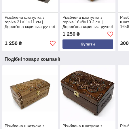
Різьблена шкатулка з
Різьблена шкатулка з
Різь
горіха 21×11×11 см |
горіха 16×8×10.2 см |
шкат
Дерев’яна скринька ручної
Дерев’яна скринька ручної
16×8
роботи з оксамитом |
роботи | Натуральний
Окса
1 250
₴
Подарунок з Карпат
подарунок з Карпат з
оздо
оксамитовим дном
форм
1 250
300
₴
Купити
пода
Подібні товари компанії
Різьблена шкатулка з
Різьблена шкатулка з
Різь