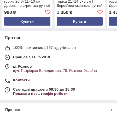
горіха 20.8×11×10 см |
горіха 21×14.5×8 см |
горі
Дерев’яна скринька ручної
Дерев’яна скринька ручної
Дере
роботи | Подарунок з
роботи | Подарунок з
робо
990
1 350
1 4
₴
₴
Карпат
Карпат
кори
Карп
Купити
Купити
Про нас
100% позитивних з 797 відгуків за рік
Працює з 11.05.2019
м. Рожнов
вул. Патріарха Володимира, 78, Рожнов, Україна
Контакти
Сьогодні працює з 08:30 до 18:30
Показати весь графік роботи
Про нас