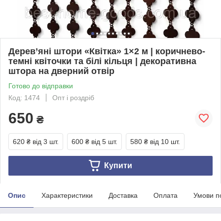
Дерев’яні штори «Квітка» 1×2 м | коричнево-
темні квіточки та білі кільця | декоративна
штора на дверний отвір
Готово до відправки
Код: 1474
Опт і роздріб
650
₴
620 ₴
від 3 шт.
600 ₴
від 5 шт.
580 ₴
від 10 шт.
Купити
Опис
Характеристики
Доставка
Оплата
Умови п