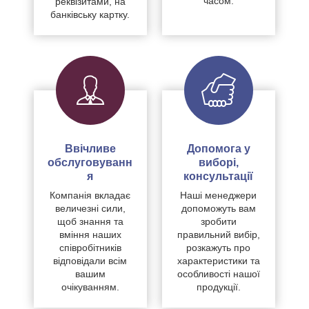
часом.
реквізитами, на
банківську картку.
Ввічливе
Допомога у
обслуговуванн
виборі,
я
консультації
Компанія вкладає
Наші менеджери
величезні сили,
допоможуть вам
щоб знання та
зробити
вміння наших
правильний вибір,
співробітників
розкажуть про
відповідали всім
характеристики та
вашим
особливості нашої
очікуванням.
продукції.