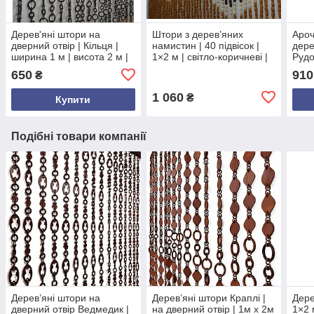
Дерев'яні штори на
Штори з дерев’яних
Ароч
дверний отвір | Кільця |
намистин | 40 підвісок |
дере
ширина 1 м | висота 2 м |
1×2 м | світло-коричневі |
Рудо
круглі кільця
на нитках | для дверного
100×
650
910
₴
різнокольорові
отвору
дере
1 060
₴
Купити
Подібні товари компанії
Дерев’яні штори на
Дерев’яні штори Краплі |
Дере
дверний отвір Ведмедик |
на дверний отвір | 1м х 2м
1×2 