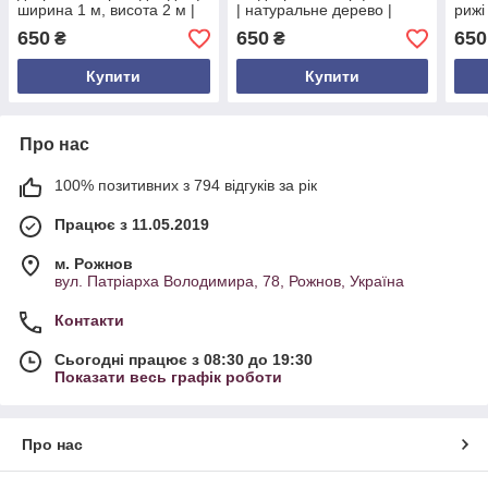
ширина 1 м, висота 2 м |
| натуральне дерево |
рижі
декоративні штори
коричнево-темний колір |
штор
650
650
650
₴
₴
дерев’яні коричнево-темні
Україна
Купити
Купити
Про нас
100% позитивних з 794 відгуків за рік
Працює з 11.05.2019
м. Рожнов
вул. Патріарха Володимира, 78, Рожнов, Україна
Контакти
Сьогодні працює з 08:30 до 19:30
Показати весь графік роботи
Про нас