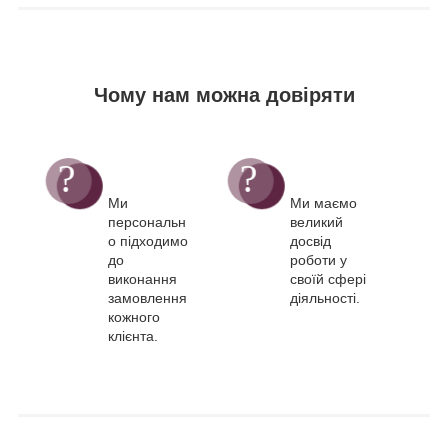
Чому нам можна довіряти
Ми
Ми маємо
персональн
великий
о підходимо
досвід
до
роботи у
виконання
своїй сфері
замовлення
діяльності.
кожного
клієнта.