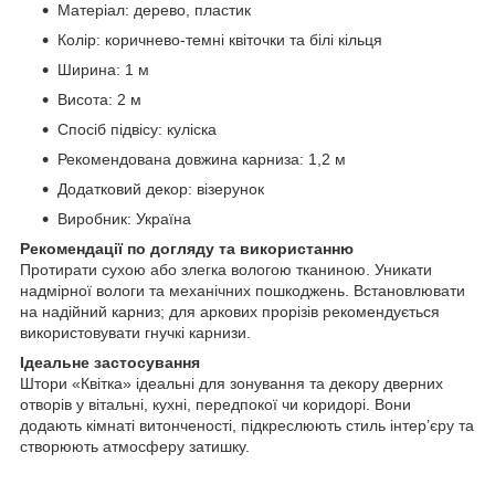
Матеріал: дерево, пластик
Колір: коричнево-темні квіточки та білі кільця
Ширина: 1 м
Висота: 2 м
Спосіб підвісу: куліска
Рекомендована довжина карниза: 1,2 м
Додатковий декор: візерунок
Виробник: Україна
Рекомендації по догляду та використанню
Протирати сухою або злегка вологою тканиною. Уникати
надмірної вологи та механічних пошкоджень. Встановлювати
на надійний карниз; для аркових прорізів рекомендується
використовувати гнучкі карнизи.
Ідеальне застосування
Штори «Квітка» ідеальні для зонування та декору дверних
отворів у вітальні, кухні, передпокої чи коридорі. Вони
додають кімнаті витонченості, підкреслюють стиль інтер’єру та
створюють атмосферу затишку.