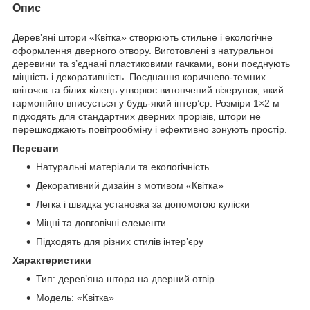
Опис
Дерев’яні штори «Квітка» створюють стильне і екологічне
оформлення дверного отвору. Виготовлені з натуральної
деревини та з’єднані пластиковими гачками, вони поєднують
міцність і декоративність. Поєднання коричнево-темних
квіточок та білих кілець утворює витончений візерунок, який
гармонійно вписується у будь-який інтер’єр. Розміри 1×2 м
підходять для стандартних дверних прорізів, штори не
перешкоджають повітрообміну і ефективно зонують простір.
Переваги
Натуральні матеріали та екологічність
Декоративний дизайн з мотивом «Квітка»
Легка і швидка установка за допомогою куліски
Міцні та довговічні елементи
Підходять для різних стилів інтер’єру
Характеристики
Тип: дерев’яна штора на дверний отвір
Модель: «Квітка»