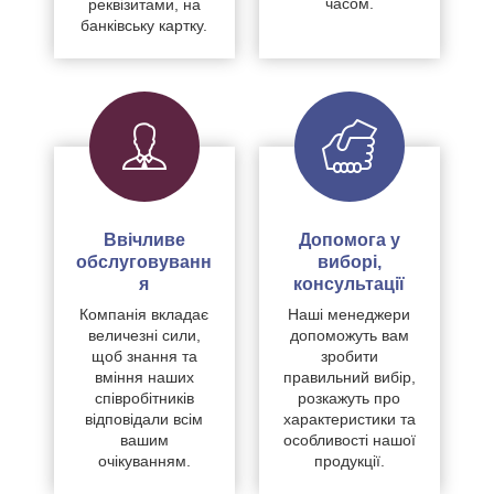
часом.
реквізитами, на
банківську картку.
Ввічливе
Допомога у
обслуговуванн
виборі,
я
консультації
Компанія вкладає
Наші менеджери
величезні сили,
допоможуть вам
щоб знання та
зробити
вміння наших
правильний вибір,
співробітників
розкажуть про
відповідали всім
характеристики та
вашим
особливості нашої
очікуванням.
продукції.