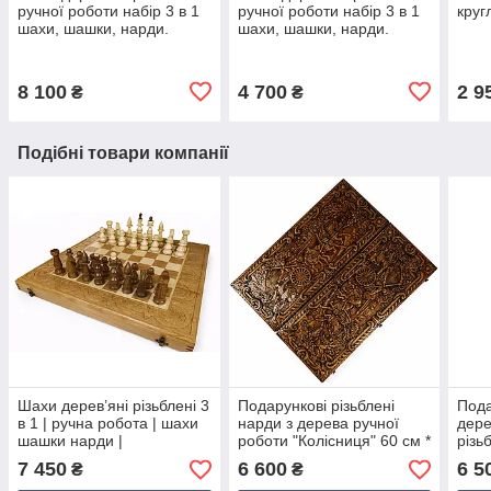
ручної роботи набір 3 в 1
ручної роботи набір 3 в 1
круг
шахи, шашки, нарди.
шахи, шашки, нарди.
8 100
4 700
2 9
₴
₴
Подібні товари компанії
Шахи дерев’яні різьблені 3
Подарункові різьблені
Пода
в 1 | ручна робота | шахи
нарди з дерева ручної
дере
шашки нарди |
роботи "Колісниця" 60 см *
різь
подарунковий набір
50 см.
робо
7 450
6 600
6 5
₴
₴