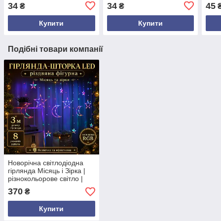
ялин
34
34
45
₴
₴
₴
діам
гліт
Купити
Купити
Подібні товари компанії
Новорічна світлодіодна
гірлянда Місяць і Зірка |
різнокольорове світло |
для балкона, вікна, кафе,
370
₴
альтанки, магазину | 220В,
3 м
Купити