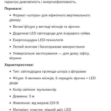
гарантує довговічність і енергоефективність.
Переваги:
Формат «штора» для ефектного вертикального
декору
Великі фігури у вигляді місяців та зірочок
Додаткові LED світлодіоди для яскравого сяйва
Енергоощадна LED-технологія
Легкий монтаж і багаторазове використання
Універсальне застосування — для дому, офісу,
вітрини
Характеристики:
Тип: світлодіодна гірлянда-штора з фігурами
Фігури: 6 великих місяців, 6 середніх зірочок + LED
діоди
Колір світіння: мультиколір
Довжина: 3 м
Живлення: від мережі 220 В
Матеріал: пластик, мідний дріт, LED