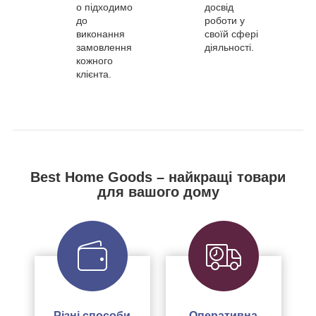
о підходимо
досвід
до
роботи у
виконання
своїй сфері
замовлення
діяльності.
кожного
клієнта.
Best Home Goods – найкращі товари
для вашого дому
Різні способи
Оперативна