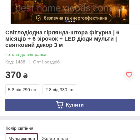
Світлодіодна гірлянда-штора фігурна | 6
місяців + 6 зірочок + LED діоди мульти |
святковий декор 3 м
Готово до відправки
Код: 1488
Опт і роздріб
370
₴
5 ₴
від 290 шт.
2 ₴
від 330 шт.
Купити
Колір світіння
Мультиколор
Жовте тепле