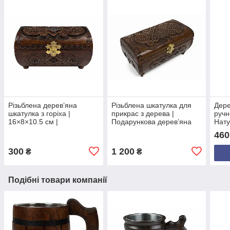
Різьблена дерев’яна
Різьблена шкатулка для
Дере
шкатулка з горіха |
прикрас з дерева |
ручн
16×8×10.5 см |
Подарункова дерев’яна
Нату
Оксамитове внутрішнє
скринька з оксамитовим
Пода
460
оздоблення | Прямокутна
оздобленням
пив
форма | Унікальний
300
1 200
₴
₴
подарунок
Подібні товари компанії