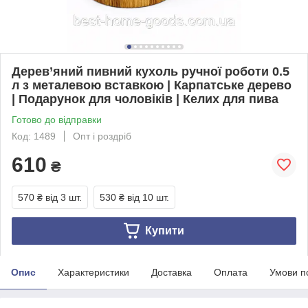
Дерев’яний пивний кухоль ручної роботи 0.5
л з металевою вставкою | Карпатське дерево
| Подарунок для чоловіків | Келих для пива
Готово до відправки
Код: 1489
Опт і роздріб
610
₴
570 ₴
від 3 шт.
530 ₴
від 10 шт.
Купити
Опис
Характеристики
Доставка
Оплата
Умови п