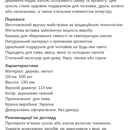
деревина надає напою особливого смаку та аромату. Цей
кухоль стане чудовим подарунком для чоловіка, друга, колеги
або начальника, а також стильним елементом інтер’єру.
Переваги
Виготовлений вручну майстрами за традиційною технологією
Металева вставка забезпечує міцність виробу
Кришка для збереження свіжості та температури напою
Натуральний матеріал з приємним ароматом
Ідеальний подарунок для чоловіків на будь-яке свято
Підходить для пива, квасу, вина та холодних напоїв
Стильний аксесуар для дому, бару, пікніка або сауни
Характеристики
Матеріал: дерево, метал
Об’єм: 500 мл
Висота: 190 мм
Верхній діаметр: 113 мм
Колір: коричнево-темний
Призначення: для пива
Країна виробник: Україна
Декоративне оформлення: без декору
Рекомендації по догляду
Протирати м’якою сухою або злегка вологою тканиною.
Уникати агресивних засобів, не замочувати у воді, не