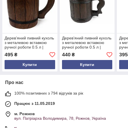
Дерев’яний пивний кухоль
Дерев’яний пивний кухоль
Дере
з металевою вставкою
з металевою вставкою
з ме
ручної роботи 0.5 л |
ручної роботи 0.5 л |
ручн
Подарунок чоловікові |
Подарунок чоловікові |
Кели
495
440
395
₴
₴
Келих для пива
Келих для пива
Пода
Купити
Купити
Про нас
100% позитивних з 794 відгуків за рік
Працює з 11.05.2019
м. Рожнов
вул. Патріарха Володимира, 78, Рожнов, Україна