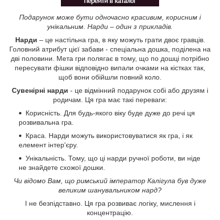
Подарунок може бути одночасно красивим, корисним і
унікальним. Нарди – один з прикладів.
Нарди
– це настільна гра, в яку можуть грати двоє гравців.
Головний атрибут цієї забави - спеціальна дошка, поділена на
дві половини. Мета гри полягає в тому, що по дошці потрібно
пересувати фішки відповідно випали очками на кістках так,
щоб вони обійшли повний коло.
Сувенірні нарди
- це відмінний подарунок собі або друзям і
родичам. Ця гра має такі переваги:
Корисність. Для будь-якого віку буде дуже до речі ця
розвивальна гра.
Краса. Нарди можуть використовуватися як гра, і як
елемент інтер'єру.
Унікальність. Тому, що ці нарди ручної роботи, ви ніде
не знайдете схожої дошки.
Чи відомо Вам, що римський імператор Калігула був дуже
великим шанувальником нард?
І не безпідставно. Ця гра розвиває логіку, мислення і
концентрацію.