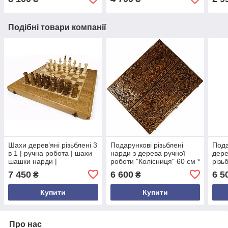
Подібні товари компанії
Шахи дерев’яні різьблені 3
Подарункові різьблені
Пода
в 1 | ручна робота | шахи
нарди з дерева ручної
дере
шашки нарди |
роботи "Колісниця" 60 см *
різь
подарунковий набір
50 см.
робо
7 450
6 600
6 5
₴
₴
Купити
Купити
Про нас