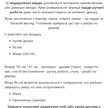
Ці
подарункові нарди
допоможуть заповнити зимові вечори
або домашні вихідні. Крім розважальної функції
нарди ручної
роботи
дуже часто використовують як елемент декору.
Вони виготовлені з масиву горіха, покриті лаком – це надає їм
багатий вигляд. Головним прикраса цієї гри є різьба по
дереву.
У комплект гри входить:
Ігрова дошка.
Кістки.
Фішки (16+16).
Розмір: 50 см * 47 см. ; матеріал - дерево (горіх) ; покриття -
лак; спосіб виготовлення - ручна робота; стиль - різьба по
дереву.
Якщо Ви не можете визначитися з подарунком, то радимо
звернути увагу на наш асортимент:
Шахи.
Оригінальні сувеніри.
Замовте корисний подарунок собі або своїм друзям у