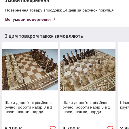
Умови повернення
Повернення товару впродовж 14 днів за рахунок покупця
Всі умови повернення
З цим товаром також замовляють
Шахи дерев'яні різьблені
Шахи дерев'яні різьблені
Шахи
ручної роботи набір 3 в 1
ручної роботи набір 3 в 1
круг
шахи, шашки, нарди.
шахи, шашки, нарди.
8 100
4 700
2 9
₴
₴