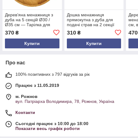
Дерев’яна менажниця з
Дошка менажниця
Дере
дуба на 5 секцій Ø30 /
прямокутна з дуба для
мена
Ø35 см — Тарілка для
подачі страв на 2 секції
см, 
подачі з натурального
25×20×2 см —
подв
370
310
470
₴
₴
дерева, оброблена
натуральний дерев'яний
пода
лляною олією та воском
посуд з лляною олією,
фрук
Купити
Купити
міцна
Про нас
100% позитивних з 797 відгуків за рік
Працює з 11.05.2019
м. Рожнов
вул. Патріарха Володимира, 78, Рожнов, Україна
Контакти
Сьогодні працює з 10:00 до 18:00
Показати весь графік роботи