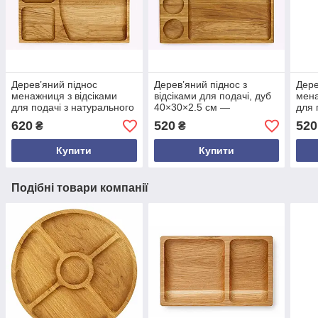
Дерев’яний піднос
Дерев’яний піднос з
Дере
менажниця з відсіками
відсіками для подачі, дуб
мена
для подачі з натурального
40×30×2.5 см —
для 
дуба 40×30×2.5 см —
сервірувальний піднос
см —
620
520
520
₴
₴
стильний сервірувальний
ручної роботи в еко стилі
серв
піднос ручної роботи
секц
Купити
Купити
Подібні товари компанії