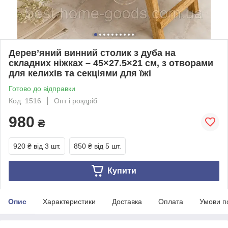
Дерев’яний винний столик з дуба на
складних ніжках – 45×27.5×21 см, з отворами
для келихів та секціями для їжі
Готово до відправки
Код: 1516
Опт і роздріб
980
₴
920 ₴
від 3 шт.
850 ₴
від 5 шт.
Купити
Опис
Характеристики
Доставка
Оплата
Умови п