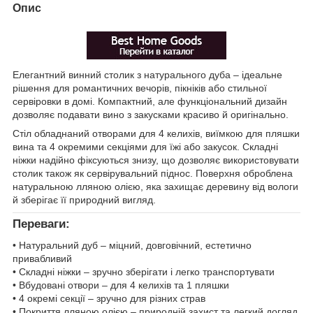
Опис
Елегантний винний столик з натурального дуба – ідеальне
рішення для романтичних вечорів, пікніків або стильної
сервіровки в домі. Компактний, але функціональний дизайн
дозволяє подавати вино з закусками красиво й оригінально.
Стіл обладнаний отворами для 4 келихів, виїмкою для пляшки
вина та 4 окремими секціями для їжі або закусок. Складні
ніжки надійно фіксуються знизу, що дозволяє використовувати
столик також як сервірувальний піднос. Поверхня оброблена
натуральною лляною олією, яка захищає деревину від вологи
й зберігає її природний вигляд.
Переваги:
• Натуральний дуб – міцний, довговічний, естетично
привабливий
• Складні ніжки – зручно зберігати і легко транспортувати
• Вбудовані отвори – для 4 келихів та 1 пляшки
• 4 окремі секції – зручно для різних страв
• Покриття лляною олією – природній захист та легкий догляд