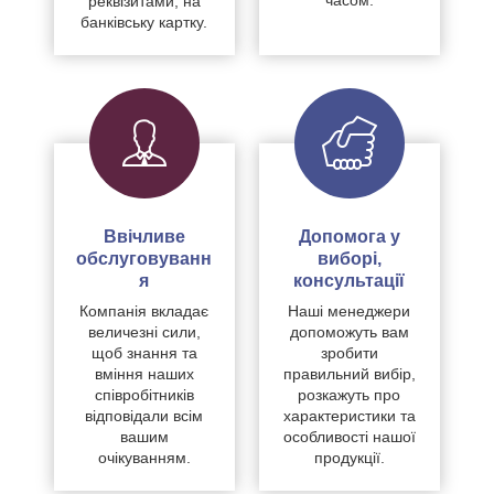
часом.
реквізитами, на
банківську картку.
Ввічливе
Допомога у
обслуговуванн
виборі,
я
консультації
Компанія вкладає
Наші менеджери
величезні сили,
допоможуть вам
щоб знання та
зробити
вміння наших
правильний вибір,
співробітників
розкажуть про
відповідали всім
характеристики та
вашим
особливості нашої
очікуванням.
продукції.