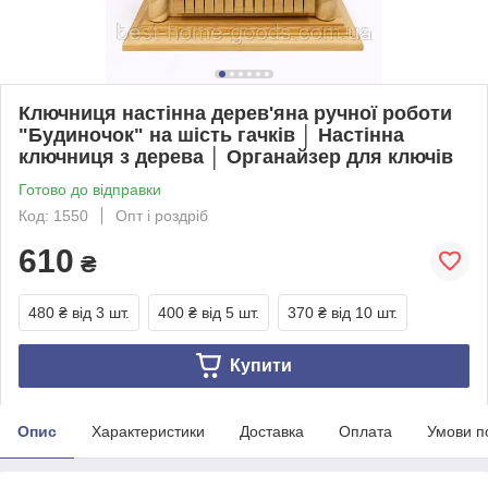
Ключниця настінна дерев'яна ручної роботи
"Будиночок" на шість гачків │ Настінна
ключниця з дерева │ Органайзер для ключів
Готово до відправки
Код: 1550
Опт і роздріб
610
₴
480 ₴
від 3 шт.
400 ₴
від 5 шт.
370 ₴
від 10 шт.
Купити
Опис
Характеристики
Доставка
Оплата
Умови п