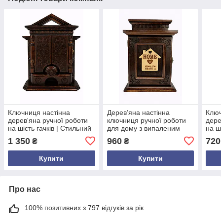
Ключниця настінна
Дерев’яна настінна
Ключ
дерев'яна ручної роботи
ключниця ручної роботи
дере
на шість гачків | Стильний
для дому з випаленим
на ш
органайзер для ключів з
будиночком | Органайзер
між 
1 350
960
720
₴
₴
натурального дерева
для ключів з дерева на 7
ключ
гачків | Ключниця
Екск
Купити
Купити
Про нас
100% позитивних з 797 відгуків за рік