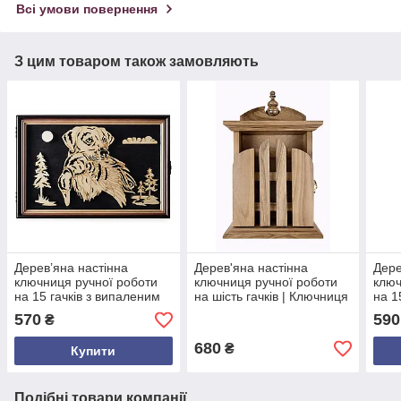
Всі умови повернення
З цим товаром також замовляють
Дерев’яна настінна
Дерев'яна настінна
Дере
ключниця ручної роботи
ключниця ручної роботи
ключ
на 15 гачків з випаленим
на шість гачків | Ключниця
на 1
собакою | Органайзер для
з натурального горіха для
для 
570
590
₴
ключів з дерева |
дому та офісу
дере
Ключниця з дверцятам
680
₴
Купити
Подібні товари компанії