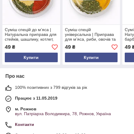
Суміш спецій до м’яса |
Суміш спецій
Сумі
Натуральна приправа для
універсальна | Приправа
Нату
стейків, шашлику, котлет,
для м’яса, риби, овочів та
барб
тушкування | Суміш трав і
супів | Натуральна суміш
Сумі
49
49
49
₴
₴
прянощів 60 г
трав та прянощів 60 г |
| У 
Без консервантів
Купити
Купити
Про нас
100% позитивних з 799 відгуків за рік
Працює з 11.05.2019
м. Рожнов
вул. Патріарха Володимира, 78, Рожнов, Україна
Контакти