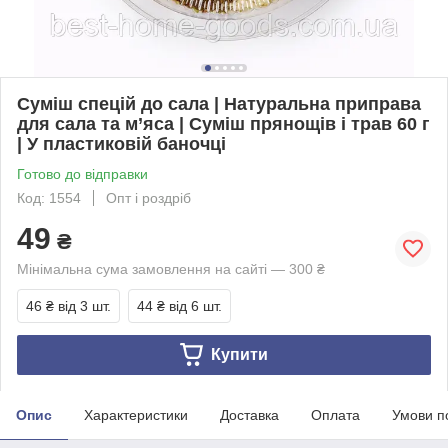
Суміш спецій до сала | Натуральна приправа
для сала та м’яса | Суміш прянощів і трав 60 г
| У пластиковій баночці
Готово до відправки
Код: 1554
Опт і роздріб
49
₴
Мінімальна сума замовлення на сайті — 300 ₴
46 ₴
від 3 шт.
44 ₴
від 6 шт.
Купити
Опис
Характеристики
Доставка
Оплата
Умови п