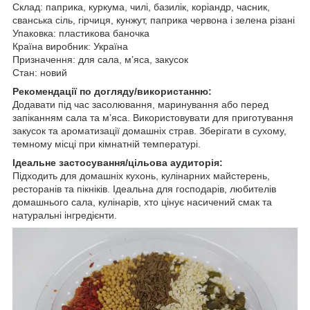
Склад: паприка, куркума, чилі, базилік, коріандр, часник,
сванська сіль, гірчиця, кунжут, паприка червона і зелена різані
Упаковка: пластикова баночка
Країна виробник: Україна
Призначення: для сала, м’яса, закусок
Стан: новий
Рекомендації по догляду/використанню:
Додавати під час засолювання, маринування або перед
запіканням сала та м’яса. Використовувати для приготування
закусок та ароматизації домашніх страв. Зберігати в сухому,
темному місці при кімнатній температурі.
Ідеальне застосування/цільова аудиторія:
Підходить для домашніх кухонь, кулінарних майстерень,
ресторанів та пікніків. Ідеальна для господарів, любителів
домашнього сала, кулінарів, хто цінує насичений смак та
натуральні інгредієнти.