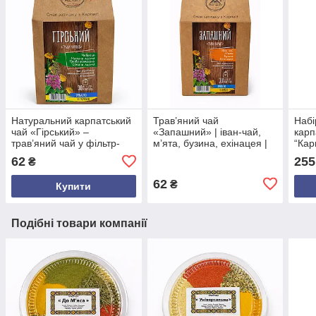
Натуральний карпатський
Трав’яний чай
Набі
чай «Гірський» –
«Запашний» | іван-чай,
карп
трав’яний чай у фільтр-
м’ята, бузина, ехінацея |
“Кар
пакетах, 30 шт, 50 г
30 фільтр-пакетів
трав
62
255
₴
збор
коро
62
₴
Купити
Подібні товари компанії