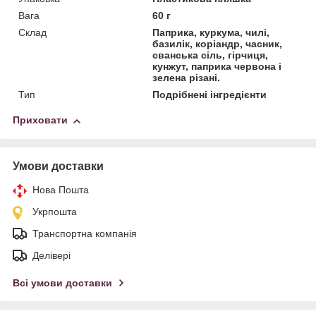
Вага
60 г
Склад
Паприка, куркума, чилі,
базилік, коріандр, часник,
сванська сіль, гірчиця,
кунжут, паприка червона і
зелена різані.
Тип
Подрібнені інгредієнти
Приховати
Умови доставки
Нова Пошта
Укрпошта
Транспортна компанія
Делівері
Всі умови доставки