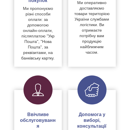
покупок
Ми оперативно
доставляємо
Ми пропонуємо
товари територією
різні способи
України службами
оплати: за
логістики. Ви
допомогою
отримаєте
онлайн-оплати,
потрібну вам
післяплатою "Укр
продукцію
Пошта", "Нова
найближчим
Пошта", за
часом.
реквізитами, на
банківську картку.
Ввічливе
Допомога у
обслуговуванн
виборі,
я
консультації