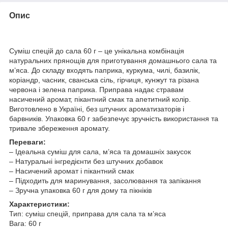
Опис
Суміш спецій до сала 60 г – це унікальна комбінація
натуральних прянощів для приготування домашнього сала та
м’яса. До складу входять паприка, куркума, чилі, базилік,
коріандр, часник, сванська сіль, гірчиця, кунжут та різана
червона і зелена паприка. Приправа надає стравам
насичений аромат, пікантний смак та апетитний колір.
Виготовлено в Україні, без штучних ароматизаторів і
барвників. Упаковка 60 г забезпечує зручність використання та
тривале збереження аромату.
Переваги:
– Ідеальна суміш для сала, м’яса та домашніх закусок
– Натуральні інгредієнти без штучних добавок
– Насичений аромат і пікантний смак
– Підходить для маринування, засолювання та запікання
– Зручна упаковка 60 г для дому та пікніків
Характеристики:
Тип: суміш спецій, приправа для сала та м’яса
Вага: 60 г