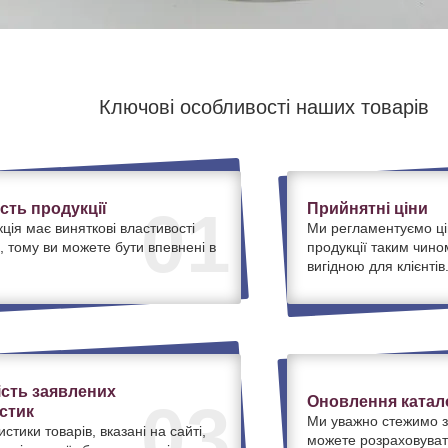
Ключові особливості наших товарів
ість продукції
Прийнятні ціни
01
ція має виняткові властивості
Ми регламентуємо ці
, тому ви можете бути впевнені в
продукції таким чино
вигідною для клієнтів
ість заявлених
Оновлення катало
03
стик
Ми уважно стежимо з
истики товарів, вказані на сайті,
можете розраховуват