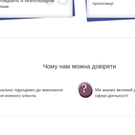
дповідають їх безпосереднім
пропозиції.
икам.
Чому нам можна довіряти
нально підходимо до виконання
Ми маємо великий д
я кожного клієнта.
сфері діяльності.