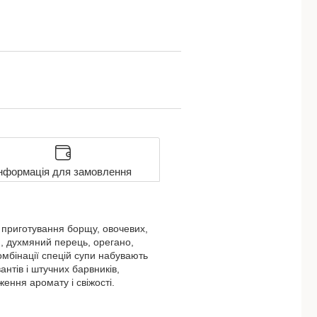
нформація для замовлення
 приготування борщу, овочевих,
ля, духмяний перець, орегано,
омбінації спецій супи набувають
нтів і штучних барвників,
ження аромату і свіжості.