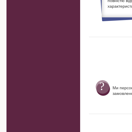
повністю ві
характерист
Ми персо
замовленн