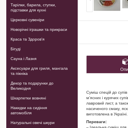
Тарілки, барила, ступки,
підставки для кухні
Церковні сувеніри
Новорічні іграшки та прикраси
Краса та Здоров'я
Бігуді
Сауна і Лазня
Аксесуари для гриля, мангала
Опи
та пікніка
Декор та подарунки до
Великодня
Суміш спецій до супі
м’ясних і курячих суп
Шкарпетки вовняні
лавровий лист, а тако
Накидки на сидіння
насиченого смаку, яск
автомобіля
виготовлена в Україні
Переваги:
Натуральні овечі шкури
– Ідеальна суміш для 