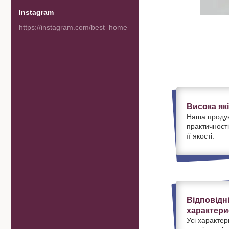
Instagram
https://instagram.com/best_home_goods
Висока як
Наша продук
практичності
її якості.
Відповідн
характери
Усі характер