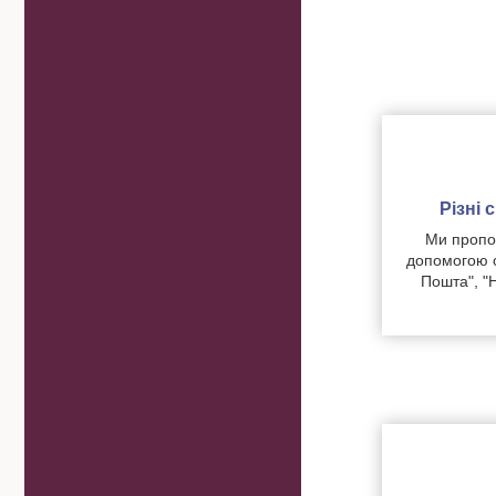
Різні
Ми пропон
допомогою о
Пошта", "