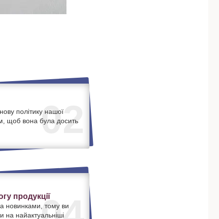
02
нову політику нашої
м, щоб вона була досить
.
гу продукції
04
а новинками, тому ви
и на найактуальніші