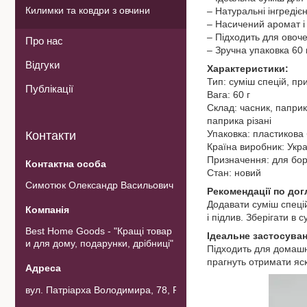
Килимки та ковдри з овчини
– Натуральні інгредіє
– Насичений аромат і
– Підходить для овоче
Про нас
– Зручна упаковка 60
Відгуки
Характеристики:
Тип: суміш спецій, пр
Публікації
Вага: 60 г
Склад: часник, паприк
паприка різані
Упаковка: пластикова
Контакти
Країна виробник: Укр
Призначення: для борщ
Стан: новий
Симотюк Олександр Васильович
Рекомендації по до
Додавати суміш спецій
і підлив. Зберігати в 
Best Home Goods - "Кращі товар
Ідеальне застосуван
и для дому, подарунки, дрібниці"
Підходить для домашнь
прагнуть отримати яск
вул. Патріарха Володимира, 78, Рожнов, Україна