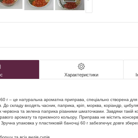
с
Характеристики
І
в 60 г – це натуральна ароматна приправа, спеціально створена для
ів. До складу входять часник, паприка, кріп, морква, коріандр, цибу
ж червона та зелена паприка різаними шматочками. Завдяки такій к
равого аромату та приємного кольору. Приправа не містить консерва
. Зручна упаковка у пластиковій баночці 60 г забезпечує довге збере
борщу та всіх видів супів