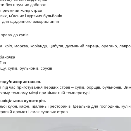
нти без штучних добавок
 приємний колір страв
вих, м’ясних і курячих бульйонів
 г для щоденного використання
иправа до супів
а, кріп, морква, коріандр, цибуля, духмяний перець, орегано, лавро
 баночка
аїна
у, супів, бульйонів, соусів
гляду/використанню:
 під час приготування перших страв – супів, борщів, бульйонів. Вик
сухому темному місці при кімнатній температурі.
ня/цільова аудиторія:
ої кухні, кафе, їдалень і ресторанів. Ідеальна для господинь, куліна
равий аромат і смак супових страв.