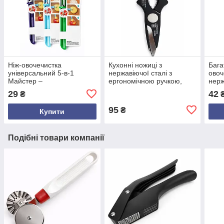
Ніж-овочечистка
Кухонні ножиці з
Бага
універсальний 5-в-1
нержавіючої сталі з
овоч
Майстер –
ергономічною ручкою,
нерж
багатофункціональний
різні кольори, довжина 21
для 
29
42
₴
кухонний інструмент для
см
фрук
овочів і фруктів
морк
95
₴
Купити
Подібні товари компанії