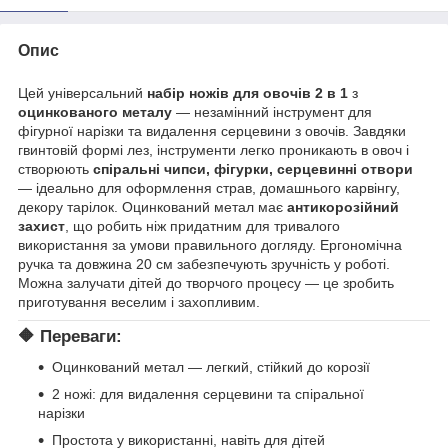
Опис
Цей універсальний
набір ножів для овочів 2 в 1
з
оцинкованого металу
— незамінний інструмент для
фігурної нарізки та видалення серцевини з овочів. Завдяки
гвинтовій формі лез, інструменти легко проникають в овоч і
створюють
спіральні чипси, фігурки, серцевинні отвори
— ідеально для оформлення страв, домашнього карвінгу,
декору тарілок. Оцинкований метал має
антикорозійний
захист
, що робить ніж придатним для тривалого
використання за умови правильного догляду. Ергономічна
ручка та довжина 20 см забезпечують зручність у роботі.
Можна залучати дітей до творчого процесу — це зробить
приготування веселим і захопливим.
🔶 Переваги:
Оцинкований метал — легкий, стійкий до корозії
2 ножі: для видалення серцевини та спіральної
нарізки
Простота у використанні, навіть для дітей