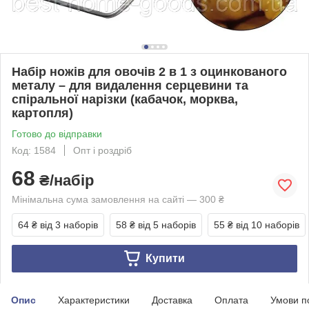
Набір ножів для овочів 2 в 1 з оцинкованого
металу – для видалення серцевини та
спіральної нарізки (кабачок, морква,
картопля)
Готово до відправки
Код: 1584
Опт і роздріб
68
₴/набір
Мінімальна сума замовлення на сайті — 300 ₴
64 ₴
від 3 наборів
58 ₴
від 5 наборів
55 ₴
від 10 наборів
Купити
Опис
Характеристики
Доставка
Оплата
Умови п