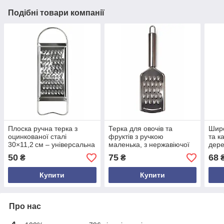
Подібні товари компанії
Плоска ручна терка з
Терка для овочів та
Широ
оцинкованої сталі
фруктів з ручкою
та к
30×11,2 см – універсальна
маленька, з нержавіючої
дере
кухонна терка для овочів
сталі 26×5.7 см —
лезо
50
75
68
₴
₴
універсальна ручна терка
унів
для кухні
терк
Купити
Купити
Про нас