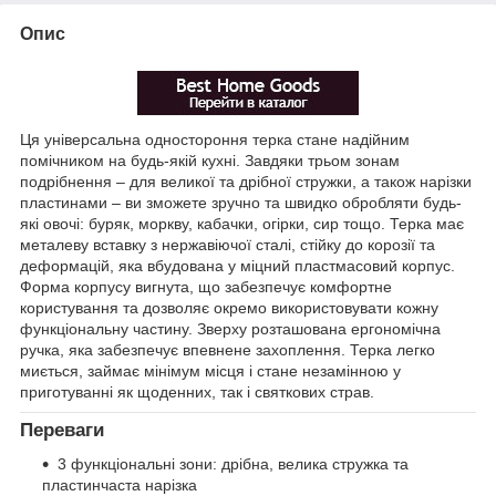
Опис
Ця універсальна одностороння терка стане надійним
помічником на будь-якій кухні. Завдяки трьом зонам
подрібнення – для великої та дрібної стружки, а також нарізки
пластинами – ви зможете зручно та швидко обробляти будь-
які овочі: буряк, моркву, кабачки, огірки, сир тощо. Терка має
металеву вставку з нержавіючої сталі, стійку до корозії та
деформацій, яка вбудована у міцний пластмасовий корпус.
Форма корпусу вигнута, що забезпечує комфортне
користування та дозволяє окремо використовувати кожну
функціональну частину. Зверху розташована ергономічна
ручка, яка забезпечує впевнене захоплення. Терка легко
миється, займає мінімум місця і стане незамінною у
приготуванні як щоденних, так і святкових страв.
Переваги
3 функціональні зони: дрібна, велика стружка та
пластинчаста нарізка