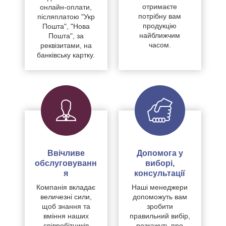
отримаєте
онлайн-оплати,
потрібну вам
післяплатою "Укр
продукцію
Пошта", "Нова
найближчим
Пошта", за
часом.
реквізитами, на
банківську картку.
Ввічливе
Допомога у
обслуговуванн
виборі,
я
консультації
Компанія вкладає
Наші менеджери
величезні сили,
допоможуть вам
щоб знання та
зробити
вміння наших
правильний вибір,
співробітників
розкажуть про