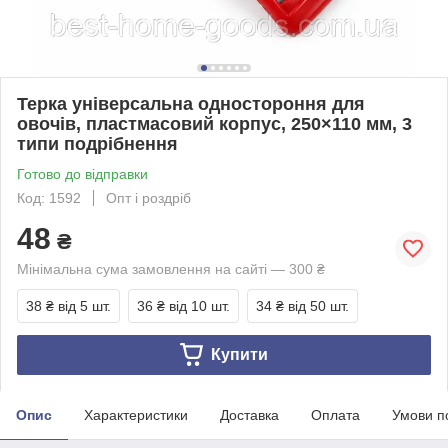
Терка універсальна одностороння для
овочів, пластмасовий корпус, 250×110 мм, 3
типи подрібнення
Готово до відправки
Код: 1592
Опт і роздріб
48
₴
Мінімальна сума замовлення на сайті — 300 ₴
38 ₴
від 5 шт.
36 ₴
від 10 шт.
34 ₴
від 50 шт.
Купити
Опис
Характеристики
Доставка
Оплата
Умови п