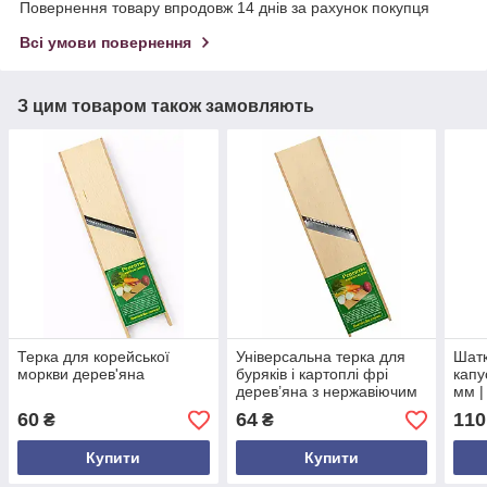
Повернення товару впродовж 14 днів за рахунок покупця
Всі умови повернення
З цим товаром також замовляють
Терка для корейської
Універсальна терка для
Шатк
моркви дерев'яна
буряків і картоплі фрі
капу
дерев’яна з нержавіючим
мм |
лезом – ручна кухонна
нарі
60
64
110
₴
₴
шатківниця українського
виробництва
Купити
Купити