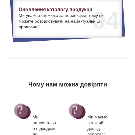
Оновлення каталогу продукції
04
Ми уважно стежимо за новинками, тому ви
можете розраховувати на найактуальніші
пропозиції.
Чому нам можна довіряти
Ми
Ми маємо
персональн
великий
о підходимо
досвід
до
роботи у