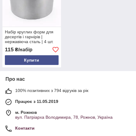
Набір круглих форм для
десертів і гарнірів |
нержавіюча сталь | 4 шт.
Ø10.5/9/8/6.2 см | висота
115
₴/набір
6,8 см
Купити
Про нас
100% позитивних з 794 відгуків за рік
Працює з 11.05.2019
м. Рожнов
вул. Патріарха Володимира, 78, Рожнов, Україна
Контакти