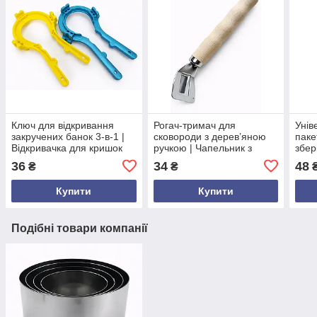
Ключ для відкривання
Рогач-тримач для
Унів
закручених банок 3-в-1 |
сковороди з дерев’яною
паке
Відкривачка для кришок
ручкою | Чапельник з
збер
різних діаметрів |
металу 18,5 см | Знімна
кави
36
34
48
₴
₴
₴
Універсальний кухонний
ручка для гарячих
бага
інструмент з ПП пла
сковорідок та сотейників
заж
Купити
Купити
Подібні товари компанії