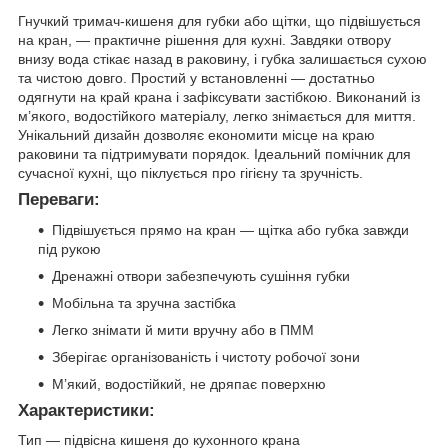
Гнучкий тримач‑кишеня для губки або щітки, що підвішується
на кран, — практичне рішення для кухні. Завдяки отвору
внизу вода стікає назад в раковину, і губка залишається сухою
та чистою довго. Простий у встановленні — достатньо
одягнути на край крана і зафіксувати застібкою. Виконаний із
м’якого, водостійкого матеріалу, легко знімається для миття.
Унікальний дизайн дозволяє економити місце на краю
раковини та підтримувати порядок. Ідеальний помічник для
сучасної кухні, що піклується про гігієну та зручність.
Переваги:
Підвішується прямо на кран — щітка або губка завжди
під рукою
Дренажні отвори забезпечують сушіння губки
Мобільна та зручна застібка
Легко знімати й мити вручну або в ПММ
Зберігає організованість і чистоту робочої зони
М’який, водостійкий, не дряпає поверхню
Характеристики:
Тип — підвісна кишеня до кухонного крана