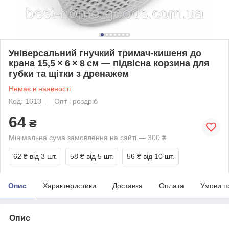
Універсальний гнучкий тримач‑кишеня до
крана 15,5 × 6 × 8 см — підвісна корзина для
губки та щітки з дренажем
Немає в наявності
Код: 1613
Опт і роздріб
64
₴
Мінімальна сума замовлення на сайті — 300 ₴
62 ₴
від 3 шт.
58 ₴
від 5 шт.
56 ₴
від 10 шт.
Опис
Характеристики
Доставка
Оплата
Умови п
Опис