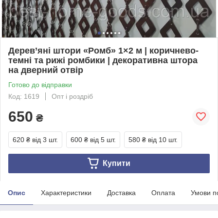
Дерев’яні штори «Ромб» 1×2 м | коричнево-
темні та рижі ромбики | декоративна штора
на дверний отвір
Готово до відправки
Код: 1619
Опт і роздріб
650
₴
620 ₴
від 3 шт.
600 ₴
від 5 шт.
580 ₴
від 10 шт.
Купити
Опис
Характеристики
Доставка
Оплата
Умови п