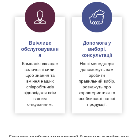
Ввічливе
Допомога у
обслуговуванн
виборі,
я
консультації
Компанія вкладає
Наші менеджери
величезні сили,
допоможуть вам
щоб знання та
зробити
вміння наших
правильний вибір,
співробітників
розкажуть про
відповідали всім
характеристики та
вашим
особливості нашої
очікуванням.
продукції.
Бажаєте зробити замовлення? В такому випадку вам