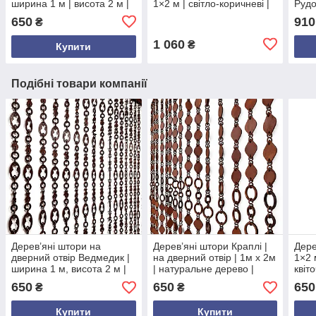
ширина 1 м | висота 2 м |
1×2 м | світло-коричневі |
Рудо
круглі кільця
на нитках | для дверного
100×
650
910
₴
різнокольорові
отвору
дере
1 060
₴
Купити
Подібні товари компанії
Дерев’яні штори на
Дерев’яні штори Краплі |
Дере
дверний отвір Ведмедик |
на дверний отвір | 1м х 2м
1×2 
ширина 1 м, висота 2 м |
| натуральне дерево |
квіто
декоративні штори
коричнево-темний колір |
деко
650
650
650
₴
₴
дерев’яні коричнево-темні
Україна
двер
Купити
Купити