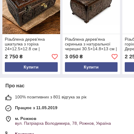
Різьблена дерев’яна
Різьблена дерев'яна
Різь
шкатулка з горіха
скринька з натуральної
горі
24×12.5×12.8 см |
черешні 30.5×14.8×13 см |
Дере
Скринька ручної роботи з
Шкатулка з оксамитовим
робо
2 750
3 050
2 2
₴
₴
оксамитовим дном і
дном | Подарунок ручної
дном
механічним замком на
роботи
Карп
Купити
Купити
ключ
Про нас
100% позитивних з 801 відгука за рік
Працює з 11.05.2019
м. Рожнов
вул. Патріарха Володимира, 78, Рожнов, Україна