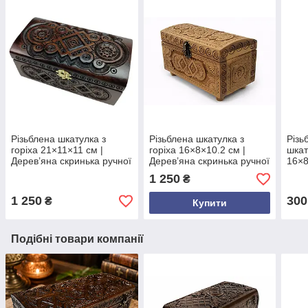
Різьблена шкатулка з
Різьблена шкатулка з
Різь
горіха 21×11×11 см |
горіха 16×8×10.2 см |
шкат
Дерев’яна скринька ручної
Дерев’яна скринька ручної
16×8
роботи з оксамитом |
роботи | Натуральний
Окса
1 250
₴
Подарунок з Карпат
подарунок з Карпат з
оздо
оксамитовим дном
форм
1 250
300
₴
Купити
пода
Подібні товари компанії