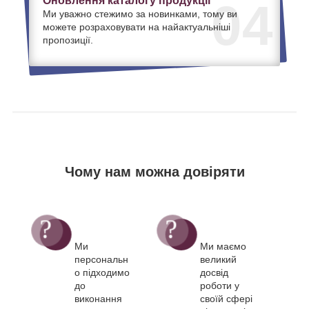
Оновлення каталогу продукції
04
Ми уважно стежимо за новинками, тому ви
можете розраховувати на найактуальніші
пропозиції.
Чому нам можна довіряти
Ми
Ми маємо
персональн
великий
о підходимо
досвід
до
роботи у
виконання
своїй сфері