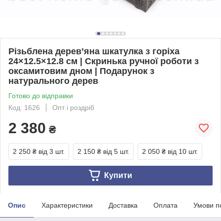
Різьблена дерев’яна шкатулка з горіха
24×12.5×12.8 см | Скринька ручної роботи з
оксамитовим дном | Подарунок з
натурального дерев
Готово до відправки
Код: 1626
Опт і роздріб
2 380
₴
2 250 ₴
від 3 шт.
2 150 ₴
від 5 шт.
2 050 ₴
від 10 шт.
Купити
Опис
Характеристики
Доставка
Оплата
Умови п