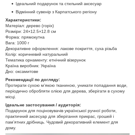
Ідеальний подарунок та стильний аксесуар
Відмінний сувенір з Карпатського регіону
Характеристики:
Матеріал: дерево (горіх)
Розміри: 24×12.5×12.8 см
Форма: прямокутна
Вага: 1000 г
Декоративне оформлення: лакове покриття, суха різьба
Колір: коричневий натуральний
Тематика орнаменту: етнічний візерунок
Країна виробник: Україна
Дно: оксамитове
Рекомендації по догляду:
Протирати сухою м’якою тканиною, уникати попадання води,
періодично обробляти олією для дерева, зберігати в сухому
місці.
Ідеальне застосування / аудиторія:
Подарунок для поціновувачів української ручної роботи,
практичний аксесуар для зберігання прикрас, грошей і
пам’ятних дрібниць. Чудовий декоративний елемент для
дому.