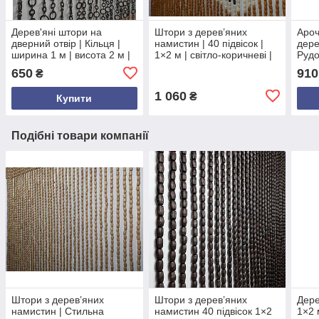
Дерев'яні штори на
Штори з дерев’яних
Ароч
дверний отвір | Кільця |
намистин | 40 підвісок |
дере
ширина 1 м | висота 2 м |
1×2 м | світло-коричневі |
Рудо
круглі кільця
на нитках | для дверного
100×
650
910
₴
різнокольорові
отвору
дере
1 060
₴
Купити
Подібні товари компанії
Штори з дерев’яних
Штори з дерев’яних
Дере
намистин | Стильна
намистин 40 підвісок 1×2
1×2 