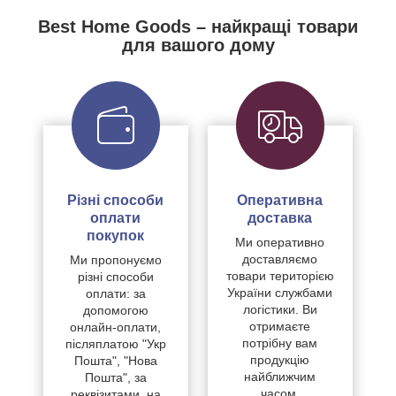
Best Home Goods – найкращі товари
для вашого дому
Різні способи
Оперативна
оплати
доставка
покупок
Ми оперативно
доставляємо
Ми пропонуємо
товари територією
різні способи
України службами
оплати: за
логістики. Ви
допомогою
отримаєте
онлайн-оплати,
потрібну вам
післяплатою "Укр
продукцію
Пошта", "Нова
найближчим
Пошта", за
часом.
реквізитами, на