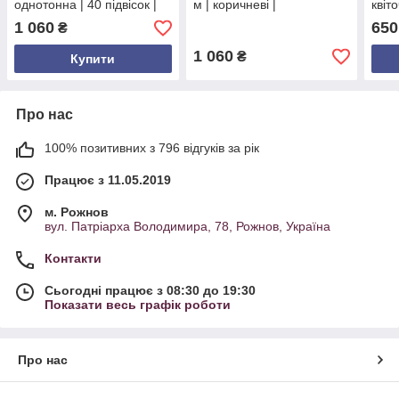
однотонна | 40 підвісок |
м | коричневі |
квіто
1м × 2м | натуральне
декоративна штора на
деко
1 060
650
₴
дерево | дверний отвір
дверний отвір
двер
1 060
₴
Купити
Про нас
100% позитивних з 796 відгуків за рік
Працює з 11.05.2019
м. Рожнов
вул. Патріарха Володимира, 78, Рожнов, Україна
Контакти
Сьогодні працює з 08:30 до 19:30
Показати весь графік роботи
Про нас