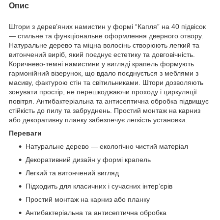
Опис
Штори з дерев’яних намистин у формі “Капля” на 40 підвісок
— стильне та функціональне оформлення дверного отвору.
Натуральне дерево та міцна волосінь створюють легкий та
витончений виріб, який поєднує естетику та довговічність.
Коричнево-темні намистини у вигляді крапель формують
гармонійний візерунок, що вдало поєднується з меблями з
масиву, фактурою стін та світильниками. Штори дозволяють
зонувати простір, не перешкоджаючи проходу і циркуляції
повітря. Антибактеріальна та антисептична обробка підвищує
стійкість до пилу та забруднень. Простий монтаж на карниз
або декоративну планку забезпечує легкість установки.
Переваги
Натуральне дерево — екологічно чистий матеріал
Декоративний дизайн у формі крапель
Легкий та витончений вигляд
Підходить для класичних і сучасних інтер’єрів
Простий монтаж на карниз або планку
Антибактеріальна та антисептична обробка