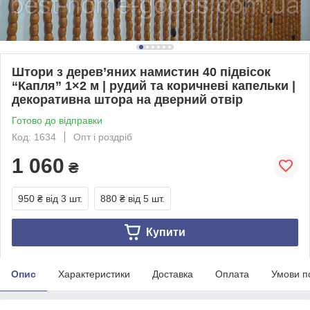
Штори з дерев’яних намистин 40 підвісок
“Капля” 1×2 м | рудий та коричневі капельки |
декоративна штора на дверний отвір
Готово до відправки
Код: 1634
Опт і роздріб
1 060
₴
950 ₴
від 3 шт.
880 ₴
від 5 шт.
Купити
Опис
Характеристики
Доставка
Оплата
Умови п