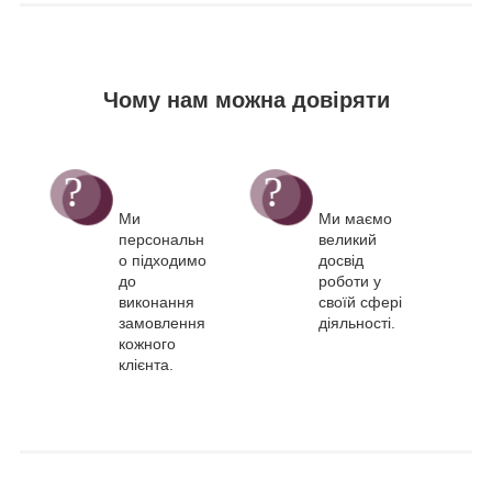
Чому нам можна довіряти
Ми
Ми маємо
персональн
великий
о підходимо
досвід
до
роботи у
виконання
своїй сфері
замовлення
діяльності.
кожного
клієнта.