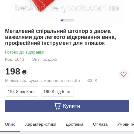
Металевий спіральний штопор з двома
важелями для легкого відкривання вина,
професійний інструмент для пляшок
Готово до відправки
Код: 1643
Опт і роздріб
198
₴
Мінімальна сума замовлення на сайті — 300 ₴
194 ₴
від 3 шт.
190 ₴
від 5 шт.
Купити
Опис
Характеристики
Доставка
Оплата
Умови п