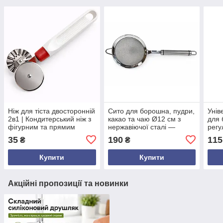
Ніж для тіста двосторонній
Сито для борошна, пудри,
Унів
2в1 | Кондитерський ніж з
какао та чаю Ø12 см з
для 
фігурним та прямим
нержавіючої сталі —
регу
лезом | Нержавіюча сталь,
кухонне сито з металевою
легк
35
190
115
₴
₴
пластикове руків’я,
ручкою, для домашнього і
яких
Україна
професійного
Купити
Купити
Акційні пропозиції та новинки