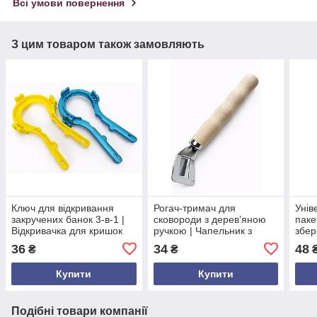
Всі умови повернення
З цим товаром також замовляють
Ключ для відкривання
Рогач-тримач для
Унів
закручених банок 3-в-1 |
сковороди з дерев’яною
паке
Відкривачка для кришок
ручкою | Чапельник з
збер
різних діаметрів |
металу 18,5 см | Знімна
кави
36
34
48
₴
₴
₴
Універсальний кухонний
ручка для гарячих
бага
інструмент з ПП пла
сковорідок та сотейників
заж
Купити
Купити
Подібні товари компанії