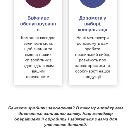
Ввічливе
Допомога у
обслуговуванн
виборі,
я
консультації
Компанія вкладає
Наші менеджери
величезні сили,
допоможуть вам
щоб знання та
зробити
вміння наших
правильний вибір,
співробітників
розкажуть про
відповідали всім
характеристики та
вашим
особливості нашої
очікуванням.
продукції.
Бажаєте зробити замовлення? В такому випадку вам
достатньо залишити заявку. Наш менеджер
оперативно її обробить і зв'яжеться з вами для
уточнення деталей.