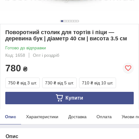
Поворотний столик для тортів і піци —
деревина бук | діаметр 40 см | висота 3.5 см
Готово до відправки
Код: 1658
Опт і роздріб
780
₴
750 ₴
від 3 шт.
730 ₴
від 5 шт.
710 ₴
від 10 шт.
Купити
Опис
Характеристики
Доставка
Оплата
Умови п
Опис