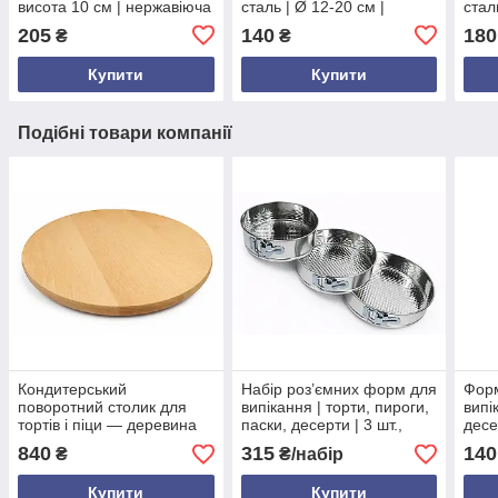
висота 10 см | нержавіюча
сталь | Ø 12-20 см |
стал
сталь | без дна |
висота 5 см | без дна |
висо
205
140
180
₴
₴
регульована |
розсувна | міцна і зручна
розс
універсальна
унів
Купити
Купити
Подібні товари компанії
Кондитерський
Набір роз’ємних форм для
Форм
поворотний столик для
випікання | торти, пироги,
випі
тортів і піци — деревина
паски, десерти | 3 шт.,
десе
бук | діаметр 46 см |
діаметри 25 см, 21 см, 18
см, 
840
315
140
₴
₴/набір
висота 3.5 см
см, висота 6,5 см
алюм
Купити
Купити