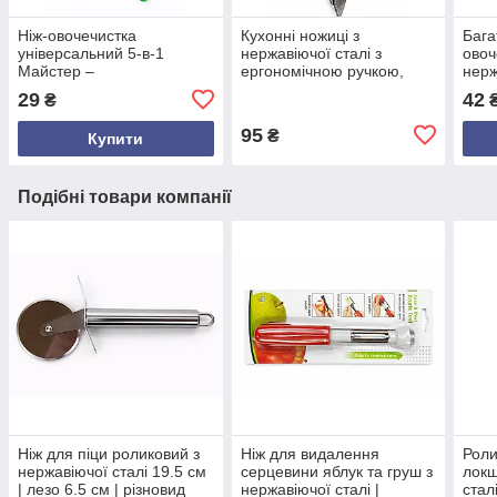
Ніж-овочечистка
Кухонні ножиці з
Бага
універсальний 5-в-1
нержавіючої сталі з
овоч
Майстер –
ергономічною ручкою,
нерж
багатофункціональний
різні кольори, довжина 21
для 
29
42
₴
кухонний інструмент для
см
фрук
овочів і фруктів
морк
95
₴
Купити
Подібні товари компанії
Ніж для піци роликовий з
Ніж для видалення
Роли
нержавіючої сталі 19.5 см
серцевини яблук та груш з
локш
| лезо 6.5 см | різновид
нержавіючої сталі |
стал