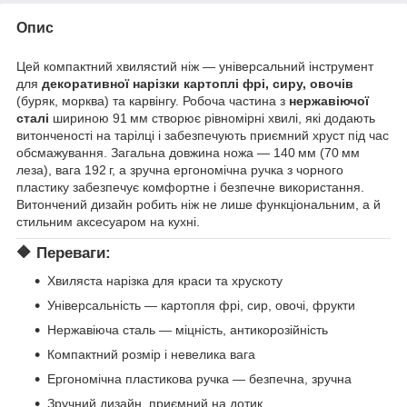
Опис
Цей компактний хвилястий ніж — універсальний інструмент
для
декоративної нарізки картоплі фрі, сиру, овочів
(буряк, морква) та карвінгу. Робоча частина з
нержавіючої
сталі
шириною 91 мм створює рівномірні хвилі, які додають
витонченості на тарілці і забезпечують приємний хруст під час
обсмажування. Загальна довжина ножа — 140 мм (70 мм
леза), вага 192 г, а зручна ергономічна ручка з чорного
пластику забезпечує комфортне і безпечне використання.
Витончений дизайн робить ніж не лише функціональним, а й
стильним аксесуаром на кухні.
🔶 Переваги:
Хвиляста нарізка для краси та хрускоту
Універсальність — картопля фрі, сир, овочі, фрукти
Нержавіюча сталь — міцність, антикорозійність
Компактний розмір і невелика вага
Ергономічна пластикова ручка — безпечна, зручна
Зручний дизайн, приємний на дотик