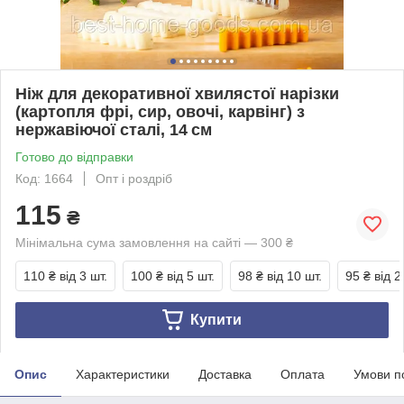
Ніж для декоративної хвилястої нарізки
(картопля фрі, сир, овочі, карвінг) з
нержавіючої сталі, 14 см
Готово до відправки
Код: 1664
Опт і роздріб
115
₴
Мінімальна сума замовлення на сайті — 300 ₴
110 ₴
від 3 шт.
100 ₴
від 5 шт.
98 ₴
від 10 шт.
95 ₴
від 2
Купити
Опис
Характеристики
Доставка
Оплата
Умови п