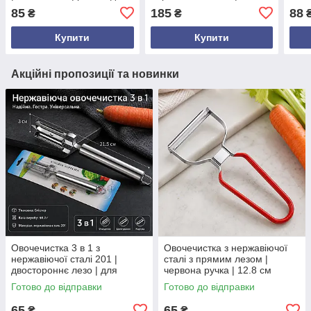
21.5 см / 9 см
Ергономічна ручка, 22.5
рівн
85
185
88
₴
₴
см
маст
Купити
Купити
Акційні пропозиції та новинки
Овочечистка 3 в 1 з
Овочечистка з нержавіючої
нержавіючої сталі 201 |
сталі з прямим лезом |
двостороннє лезо | для
червона ручка | 12.8 см
овочів і фруктів | 21,5 см
Готово до відправки
Готово до відправки
65
65
₴
₴