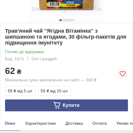
Трав’яний чай "Ягідна Вітамінка" з
шипшиною та ягодами, 30 фільтр-пакетів для
підвищення імунітету
Готово до відправки
Код: 1671
Опт і роздріб
62
₴
Мінімальна сума замовлення на сайті — 300 ₴
58 ₴
від 5 шт.
55 ₴
від 10 шт.
Купити
Опис
Характеристики
Доставка
Оплата
Умови п