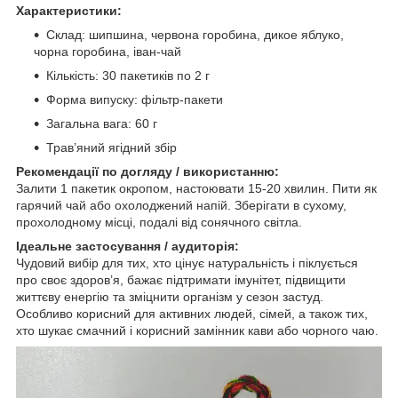
Характеристики:
Склад: шипшина, червона горобина, дикое яблуко,
чорна горобина, іван-чай
Кількість: 30 пакетиків по 2 г
Форма випуску: фільтр-пакети
Загальна вага: 60 г
Трав’яний ягідний збір
Рекомендації по догляду / використанню:
Залити 1 пакетик окропом, настоювати 15-20 хвилин. Пити як
гарячий чай або охолоджений напій. Зберігати в сухому,
прохолодному місці, подалі від сонячного світла.
Ідеальне застосування / аудиторія:
Чудовий вибір для тих, хто цінує натуральність і піклується
про своє здоров’я, бажає підтримати імунітет, підвищити
життєву енергію та зміцнити організм у сезон застуд.
Особливо корисний для активних людей, сімей, а також тих,
хто шукає смачний і корисний замінник кави або чорного чаю.