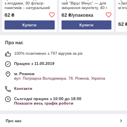
з ягодами, 30 фільтр-
чай “Вірус Мінус” — для
«Зап
пакетиків – натуральний
зміцнення імунітету, 40 г
м’ят
карпатський чай для
(20 фільтр-пакетів)
30 ф
62
62
₴
₴/упаковка
зміцнення імунітету
62
Купити
Купити
Про нас
100% позитивних з 797 відгуків за рік
Працює з 11.05.2019
м. Рожнов
вул. Патріарха Володимира, 78, Рожнов, Україна
Контакти
Сьогодні працює з 10:00 до 18:00
Показати весь графік роботи
Про нас