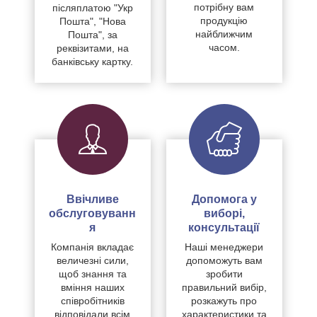
потрібну вам
післяплатою "Укр
продукцію
Пошта", "Нова
найближчим
Пошта", за
часом.
реквізитами, на
банківську картку.
Ввічливе
Допомога у
обслуговуванн
виборі,
я
консультації
Компанія вкладає
Наші менеджери
величезні сили,
допоможуть вам
щоб знання та
зробити
вміння наших
правильний вибір,
співробітників
розкажуть про
відповідали всім
характеристики та