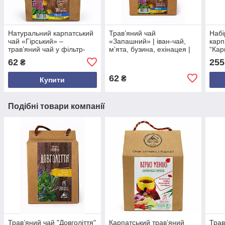
Натуральний карпатський
Трав’яний чай
Набі
чай «Гірський» –
«Запашний» | іван-чай,
карп
трав’яний чай у фільтр-
м’ята, бузина, ехінацея |
“Кар
пакетах, 30 шт, 50 г
30 фільтр-пакетів
трав
62
255
₴
збор
коро
62
₴
Купити
Подібні товари компанії
Трав’яний чай "Довголіття"
Карпатський трав’яний
Трав