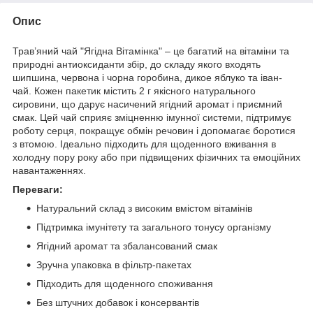
Опис
Трав’яний чай "Ягідна Вітамінка" – це багатий на вітаміни та
природні антиоксиданти збір, до складу якого входять
шипшина, червона і чорна горобина, дикое яблуко та іван-
чай. Кожен пакетик містить 2 г якісного натурального
сировини, що дарує насичений ягідний аромат і приємний
смак. Цей чай сприяє зміцненню імунної системи, підтримує
роботу серця, покращує обмін речовин і допомагає боротися
з втомою. Ідеально підходить для щоденного вживання в
холодну пору року або при підвищених фізичних та емоційних
навантаженнях.
Переваги:
Натуральний склад з високим вмістом вітамінів
Підтримка імунітету та загального тонусу організму
Ягідний аромат та збалансований смак
Зручна упаковка в фільтр-пакетах
Підходить для щоденного споживання
Без штучних добавок і консервантів