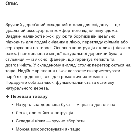
Опис
Зручний дерев’яний складаний столик для сніданку — це
ідеальний аксесуар для комфортного відпочинку вдома.
Завдяки наявності ніжок, ручок та бортиків він ідеально
підходить для подачі сніданку в ліжко, перегляду фільмів або
сервірування на терасі. Основна конструкція столика (ніжки та
рамка) виготовлена з міцної натуральної деревини бука, а
стільниця — із якісної фанери, що гарантує легкість та
довговічність. У складеному вигляді столик перетворюється на
тацю. Надійне кріплення ніжок дозволяє використовувати
виріб як щоденно, так і для романтичних моментів.
Подаруйте собі затишок, функціональність та естетику
натурального дерева.
🔹 Переваги товару
Натуральна деревина бука — міцна та довговічна
Легка, але стійка конструкція
Складані ніжки — зручно зберігати
Можна використовувати як тацю