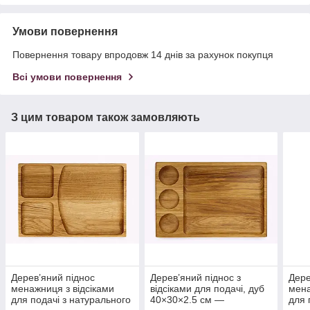
Умови повернення
Повернення товару впродовж 14 днів за рахунок покупця
Всі умови повернення
З цим товаром також замовляють
Дерев’яний піднос
Дерев’яний піднос з
Дере
менажниця з відсіками
відсіками для подачі, дуб
мена
для подачі з натурального
40×30×2.5 см —
для 