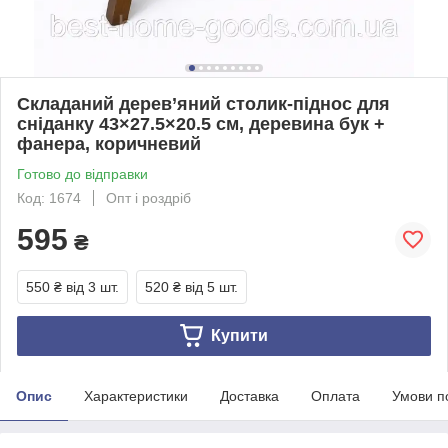
Складаний дерев’яний столик-піднос для
сніданку 43×27.5×20.5 см, деревина бук +
фанера, коричневий
Готово до відправки
Код: 1674
Опт і роздріб
595
₴
550 ₴
від 3 шт.
520 ₴
від 5 шт.
Купити
Опис
Характеристики
Доставка
Оплата
Умови п