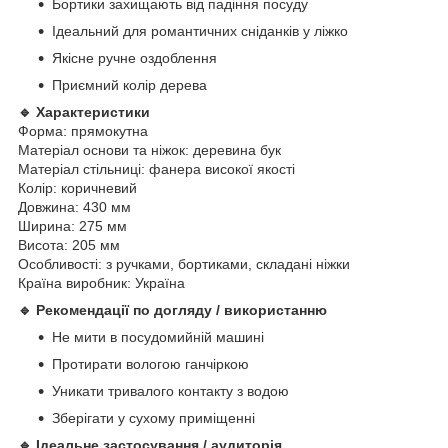
Бортики захищають від падіння посуду
Ідеальний для романтичних сніданків у ліжко
Якісне ручне оздоблення
Приємний колір дерева
🔹 Характеристики
Форма: прямокутна
Матеріал основи та ніжок: деревина бук
Матеріал стільниці: фанера високої якості
Колір: коричневий
Довжина: 430 мм
Ширина: 275 мм
Висота: 205 мм
Особливості: з ручками, бортиками, складані ніжки
Країна виробник: Україна
🔹 Рекомендації по догляду / використанню
Не мити в посудомийній машині
Протирати вологою ганчіркою
Уникати тривалого контакту з водою
Зберігати у сухому приміщенні
🔹 Ідеальне застосування / аудиторія