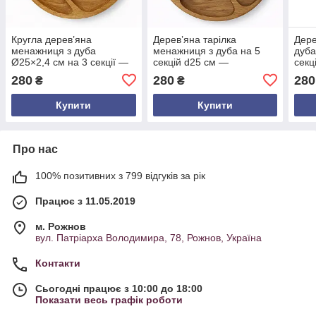
Кругла дерев’яна
Дерев’яна тарілка
Дере
менажниця з дуба
менажниця з дуба на 5
дуба
Ø25×2,4 см на 3 секції —
секцій d25 см —
секц
тарілка для подачі страв
натуральний посуд ручної
тарі
280
280
280
₴
₴
ручної роботи
роботи для подачі страв
Купити
Купити
Про нас
100% позитивних з 799 відгуків за рік
Працює з 11.05.2019
м. Рожнов
вул. Патріарха Володимира, 78, Рожнов, Україна
Контакти
Сьогодні працює з 10:00 до 18:00
Показати весь графік роботи