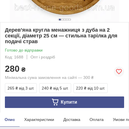
Дерев’яна кругла менажниця з дуба на 2
секції, діаметр 25 см — стильна тарілка для
подачі страв
Готово до відправки
Код: 1688
Опт і роздріб
280
₴
Мінімальна сума замовлення на сайті — 300 ₴
265 ₴
від 3 шт.
240 ₴
від 5 шт.
220 ₴
від 10 шт.
Купити
Опис
Характеристики
Доставка
Оплата
Умови п