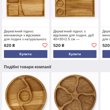
Дерев’яний піднос
Дерев’яний піднос з
Дере
менажниця з відсіками
відсіками для подачі, дуб
мена
для подачі з натурального
40×30×2.5 см —
для 
дуба 40×30×2.5 см —
сервірувальний піднос
см —
620
520
520
₴
₴
стильний сервірувальний
ручної роботи в еко стилі
серв
піднос ручної роботи
секц
Купити
Купити
Подібні товари компанії