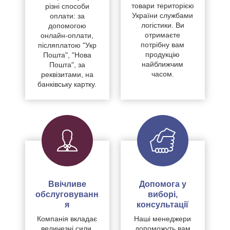
товари територією
різні способи
України службами
оплати: за
логістики. Ви
допомогою
отримаєте
онлайн-оплати,
потрібну вам
післяплатою "Укр
продукцію
Пошта", "Нова
найближчим
Пошта", за
часом.
реквізитами, на
банківську картку.
Ввічливе
Допомога у
обслуговуванн
виборі,
я
консультації
Компанія вкладає
Наші менеджери
величезні сили,
допоможуть вам