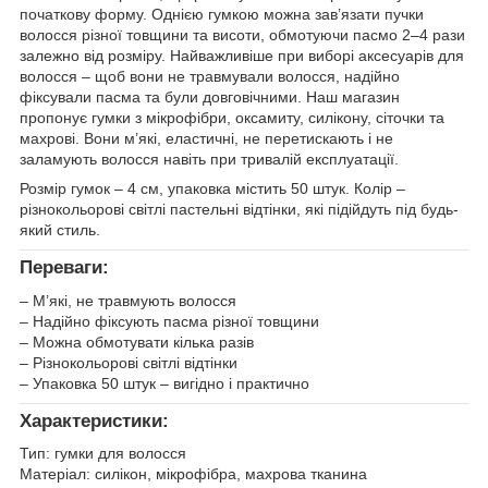
початкову форму. Однією гумкою можна зав’язати пучки
волосся різної товщини та висоти, обмотуючи пасмо 2–4 рази
залежно від розміру. Найважливіше при виборі аксесуарів для
волосся – щоб вони не травмували волосся, надійно
фіксували пасма та були довговічними. Наш магазин
пропонує гумки з мікрофібри, оксамиту, силікону, сіточки та
махрові. Вони м’які, еластичні, не перетискають і не
заламують волосся навіть при тривалій експлуатації.
Розмір гумок – 4 см, упаковка містить 50 штук. Колір –
різнокольорові світлі пастельні відтінки, які підійдуть під будь-
який стиль.
Переваги:
– М’які, не травмують волосся
– Надійно фіксують пасма різної товщини
– Можна обмотувати кілька разів
– Різнокольорові світлі відтінки
– Упаковка 50 штук – вигідно і практично
Характеристики:
Тип: гумки для волосся
Матеріал: силікон, мікрофібра, махрова тканина