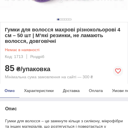
Гумки для волосся махрові різнокольорові 4
см – 50 шт | М’які резинки, не ламають
волосся, довговічні
Немає в наявності
Код: 1713
Роздріб
85
₴/упаковка
Мінімальна сума замовлення на сайті — 300 ₴
Опис
Характеристики
Доставка
Оплата
Умови п
Опис
Гумки для волосся – це замкнуте кільце з силікону, мікрофібри
та інших матеріалів, що розтягується і повертається у