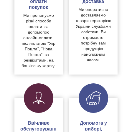
оплати
доставка
покупок
Ми оперативно
доставляємо
Ми пропонуємо
товари територією
різні способи
України службами
оплати: за
логістики. Ви
допомогою
отримаєте
онлайн-оплати,
потрібну вам
післяплатою "Укр
продукцію
Пошта", "Нова
найближчим
Пошта", за
часом.
реквізитами, на
банківську картку.
Ввічливе
Допомога у
обслуговуванн
виборі,