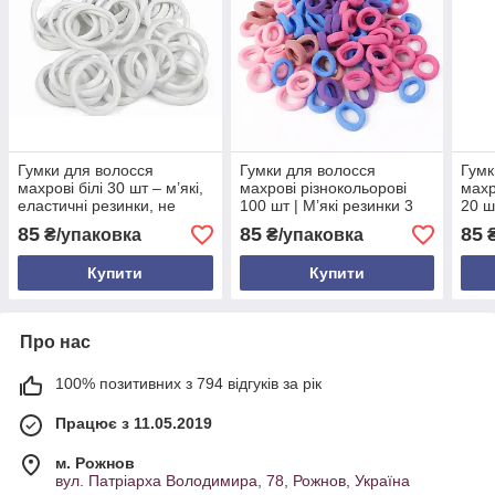
Гумки для волосся
Гумки для волосся
Гумк
махрові білі 30 шт – м’які,
махрові різнокольорові
махр
еластичні резинки, не
100 шт | М’які резинки 3
20 ш
травмують волосся,
см без заломів для дітей і
рези
85
85
85
₴/упаковка
₴/упаковка
₴
довговічні
дорослих
воло
Купити
Купити
Про нас
100% позитивних з 794 відгуків за рік
Працює з 11.05.2019
м. Рожнов
вул. Патріарха Володимира, 78, Рожнов, Україна