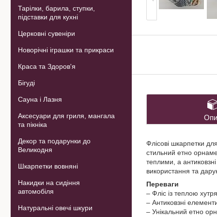
Тарілки, барила, ступки,
підставки для кухні
Церковні сувеніри
Новорічні іграшки та прикраси
Краса та Здоров'я
Бігуді
Сауна і Лазня
Аксесуари для гриля, мангала
Опи
та пікніка
Декор та подарунки до
Флісові шкарпетки дл
Великодня
стильний етно орнаме
теплими, а антиковзні
Шкарпетки вовняні
використання та дару
Накидки на сидіння
Переваги
автомобіля
– Фліс із теплою хут
– Антиковзні елемент
Натуральні овечі шкури
– Унікальний етно ор