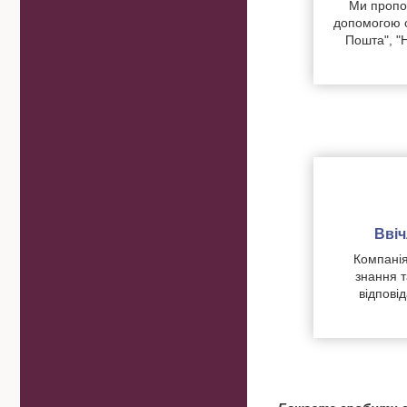
Ми пропон
допомогою о
Пошта", "
Вві
Компанія
знання т
відпові