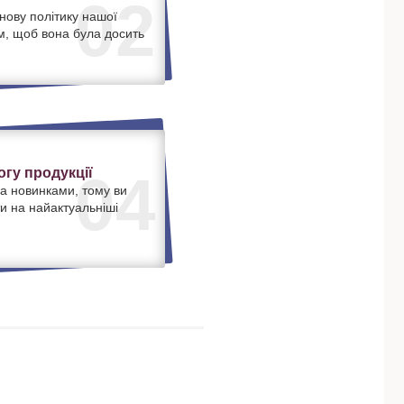
02
нову політику нашої
м, щоб вона була досить
.
гу продукції
04
а новинками, тому ви
и на найактуальніші