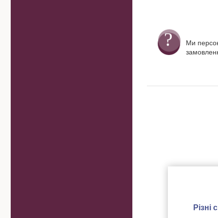
Ми персо
замовленн
Різні