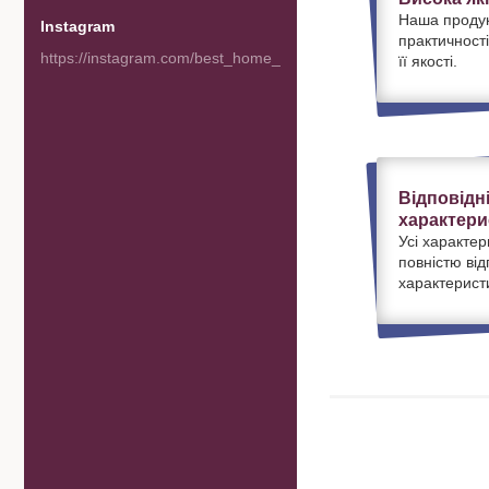
Наша продук
Instagram
практичності
https://instagram.com/best_home_goods
її якості.
Відповідн
характери
Усі характер
повністю ві
характерист