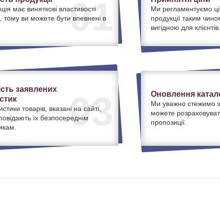
01
ція має виняткові властивості
Ми регламентуємо ці
, тому ви можете бути впевнені в
продукції таким чино
вигідною для клієнтів
ість заявлених
Оновлення катало
03
стик
Ми уважно стежимо з
истики товарів, вказані на сайті,
можете розраховуват
дповідають їх безпосереднім
пропозиції.
икам.