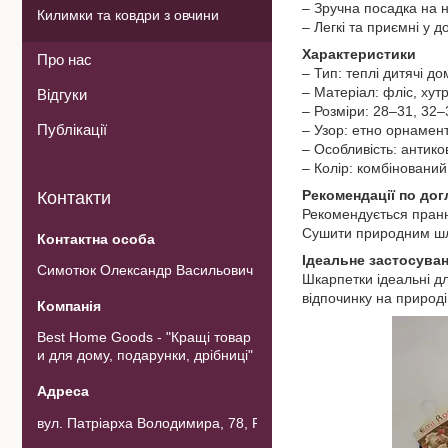
– Зручна посадка на 
Килимки та ковдри з овчини
– Легкі та приємні у д
Характеристики
Про нас
– Тип: теплі дитячі д
– Матеріал: фліс, хут
Відгуки
– Розміри: 28–31, 32–
Публікації
– Узор: етно орнамен
– Особливість: антико
– Колір: комбінований
Рекомендації по дог
Контакти
Рекомендується пранн
Сушити природним шл
Ідеальне застосува
Симотюк Олександр Васильович
Шкарпетки ідеальні дл
відпочинку на природі
Best Home Goods - "Кращі товар
и для дому, подарунки, дрібниці"
вул. Патріарха Володимира, 78, Рожнов, Україна