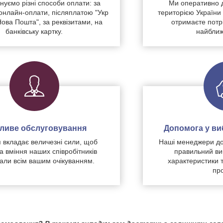
уємо різні способи оплати: за
Ми оперативно 
нлайн-оплати, післяплатою "Укр
територією України
Нова Пошта", за реквізитами, на
отримаєте потр
банківську картку.
найближ
чливе обслуговування
Допомога у виб
 вкладає величезні сили, щоб
Наші менеджери до
а вміння наших співробітників
правильний ви
дали всім вашим очікуванням.
характеристики 
про