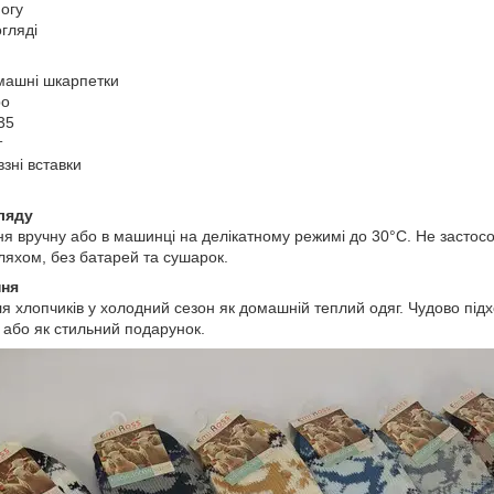
ногу
огляді
омашні шкарпетки
ро
35
т
взні вставки
ляду
я вручну або в машинці на делікатному режимі до 30°C. Не застосо
яхом, без батарей та сушарок.
ння
я хлопчиків у холодний сезон як домашній теплий одяг. Чудово підх
 або як стильний подарунок.