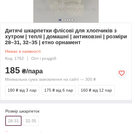
Дитячі шкарпетки флісові для хлопчиків з
хутром | теплі | домашні | антиковзні | розміри
28–31, 32–35 | етно орнамент
Немає в наявності
Код: 1782
Опт і роздріб
185
₴/пара
Мінімальна сума замовлення на сайті — 300 ₴
180 ₴
від 3 пар
175 ₴
від 6 пар
160 ₴
від 12 пар
Розмір шкарпеток
28-31
32-35