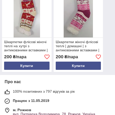
Шкарпетки флісові жіночі
Шкарпетки жіночі флісові
теплі на хутрі з
теплі | домашні | з
антиковзними вставками |
антиковзними вставками |
червоно-білий візерунок |
розміри 35–38 та 39–41 |
200
200
₴/пара
₴/пара
розміри 35–38 та 39–41
узори баранчики та
сніжинки
Купити
Купити
Про нас
100% позитивних з 797 відгуків за рік
Працює з 11.05.2019
м. Рожнов
вул. Патріарха Володимира, 78, Рожнов, Україна