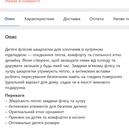
Немає в наявності
Опис
Характеристики
Доставка
Оплата
Умови п
Опис
Дитячі флісові шкарпетки для хлопчиків із хутряною
підкладкою — поєднання тепла, комфорту та стильного етно
дизайну. Вони створені, щоб захищати ніжки від холоду та
дарувати затишок у будь-який час. Завдяки м’якому флісу та
хутру шкарпетки утримують тепло, а антиковзні вставки
роблять пересування безпечним навіть на гладких поверхнях.
Ідеальний варіант для дому, садка чи в якості зимового
подарунка.
Переваги
– Зберігають тепло завдяки флісу та хутру
– Антиковзні елементи для безпеки дитини
– Оригінальний етно орнамент
– Приємні на дотик та комфортні в носінні
– Оптимальні дитячі розміри