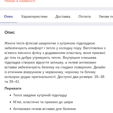
Немає в наявності
Опис
Характеристики
Доставка
Оплата
Умови п
Опис
Жіночі теплі флісові шкарпетки з хутряною підкладкою
забезпечують комфорт і тепло у холодну пору. Виготовлені з
м’якого якісного флісу з додаванням еластану, вони приємні
до тіла та добре утримують тепло. Внутрішня плюшева
підкладка створює відчуття затишку, а гелеві антиковзні
вставки забезпечують безпеку на гладких поверхнях. Дизайн
із етнічним візерунком у червоному, чорному та білому
кольорах додає оригінальності. Доступні два розміри: 35–38
та 39–41.
Переваги
Теплі завдяки хутряній підкладці
М’які, еластичні та приємні до шкіри
Антиковзні гелеві вставки для безпеки