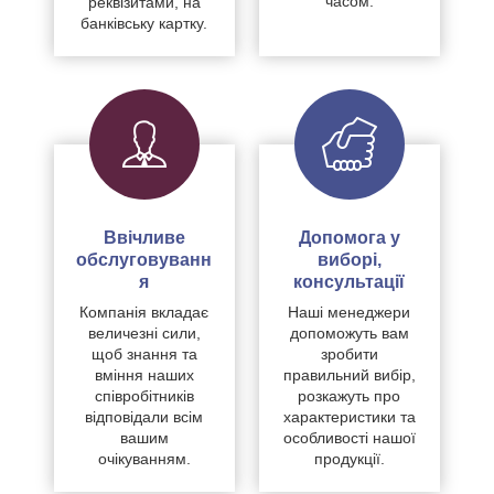
часом.
реквізитами, на
банківську картку.
Ввічливе
Допомога у
обслуговуванн
виборі,
я
консультації
Компанія вкладає
Наші менеджери
величезні сили,
допоможуть вам
щоб знання та
зробити
вміння наших
правильний вибір,
співробітників
розкажуть про
відповідали всім
характеристики та
вашим
особливості нашої
очікуванням.
продукції.