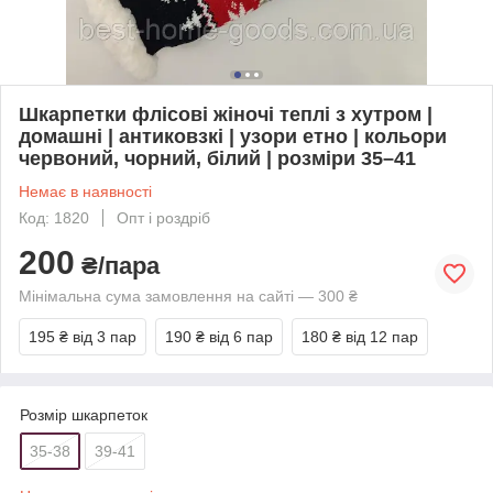
Шкарпетки флісові жіночі теплі з хутром |
домашні | антиковзкі | узори етно | кольори
червоний, чорний, білий | розміри 35–41
Немає в наявності
Код: 1820
Опт і роздріб
200
₴/пара
Мінімальна сума замовлення на сайті — 300 ₴
195 ₴
від 3 пар
190 ₴
від 6 пар
180 ₴
від 12 пар
Розмір шкарпеток
35-38
39-41