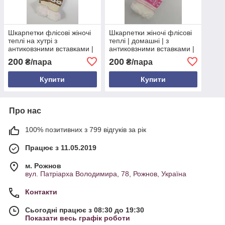
Шкарпетки флісові жіночі
Шкарпетки жіночі флісові
теплі на хутрі з
теплі | домашні | з
антиковзними вставками |
антиковзними вставками |
червоно-білий візерунок |
розміри 35–38 та 39–41 |
200
200
₴/пара
₴/пара
розміри 35–38 та 39–41
узори баранчики та
сніжинки
Купити
Купити
Про нас
100% позитивних з 799 відгуків за рік
Працює з 11.05.2019
м. Рожнов
вул. Патріарха Володимира, 78, Рожнов, Україна
Контакти
Сьогодні працює з 08:30 до 19:30
Показати весь графік роботи