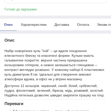
Готово до відправки
Опис
Характеристики
Доставка
Оплата
Умови п
Опис
Набір новорічних куль “Іній” – це вдале поєднання
елегантного блиску та класичної форми. Кульки мають
гальванічне покриття: верхня частина прикрашена
кольоровим глітером, а нижня залишається глянцевою –
контраст виглядає розкішно. У кожному наборі 6 пластикових
куль діаметром 8 см. Ідеальні для створення зимової
атмосфери вдома, в офісі чи у вітрині магазину.
Доступно 11 кольорів: червоний, синій, білий, сріблястий,
пудра, фіолетовий, зелений, бірюза, мідь, рожевий, золотий.
Надійна петелька дозволяє швидко закріпити іграшку на гілці.
Переваги