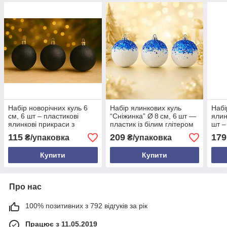
Набір новорічних куль 6
Набір ялинкових куль
Набі
см, 6 шт – пластикові
“Сніжинка” Ø 8 см, 6 шт —
ялин
ялинкові прикраси з
пластик із білим глітером
шт –
блиском, 18 кольорів
та блискітками, 6 кольорів
кулі
115
209
179
₴/упаковка
₴/упаковка
Купити
Купити
Про нас
100% позитивних з 792 відгуків за рік
Працює з 11.05.2019