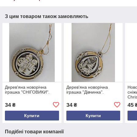
З цим товаром також замовляють
Дерев'яна новорічна
Дерев'яна новорічна
Ново
іграшка "СНІГОВИКИ".
іграшка "Дівчинка".
сніж
Chri
ялин
34
34
45
₴
₴
₴
діам
гліт
Купити
Купити
Подібні товари компанії