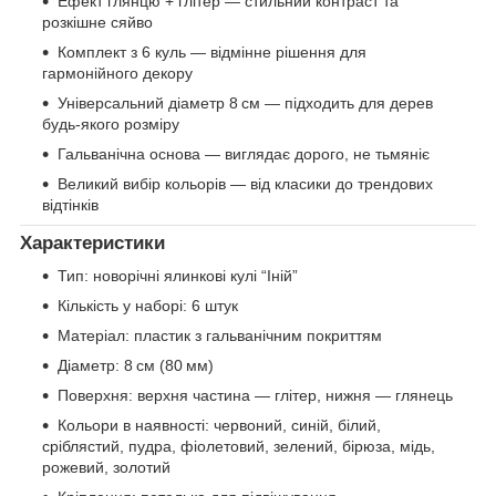
Ефект глянцю + глітер — стильний контраст та
розкішне сяйво
Комплект з 6 куль — відмінне рішення для
гармонійного декору
Універсальний діаметр 8 см — підходить для дерев
будь-якого розміру
Гальванічна основа — виглядає дорого, не тьмяніє
Великий вибір кольорів — від класики до трендових
відтінків
Характеристики
Тип: новорічні ялинкові кулі “Іній”
Кількість у наборі: 6 штук
Матеріал: пластик з гальванічним покриттям
Діаметр: 8 см (80 мм)
Поверхня: верхня частина — глітер, нижня — глянець
Кольори в наявності: червоний, синій, білий,
сріблястий, пудра, фіолетовий, зелений, бірюза, мідь,
рожевий, золотий