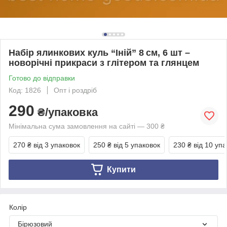
Набір ялинкових куль “Іній” 8 см, 6 шт –
новорічні прикраси з глітером та глянцем
Готово до відправки
Код: 1826
Опт і роздріб
290
₴/упаковка
Мінімальна сума замовлення на сайті — 300 ₴
270 ₴
від 3 упаковок
250 ₴
від 5 упаковок
230 ₴
від 10 уп
Купити
Колір
Бірюзовий