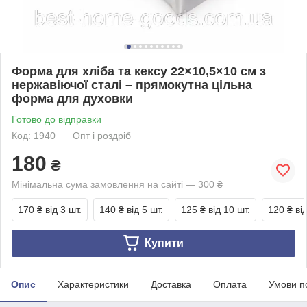
Форма для хліба та кексу 22×10,5×10 см з
нержавіючої сталі – прямокутна цільна
форма для духовки
Готово до відправки
Код: 1940
Опт і роздріб
180
₴
Мінімальна сума замовлення на сайті — 300 ₴
170 ₴
від 3 шт.
140 ₴
від 5 шт.
125 ₴
від 10 шт.
120 ₴
ві
Купити
Опис
Характеристики
Доставка
Оплата
Умови п