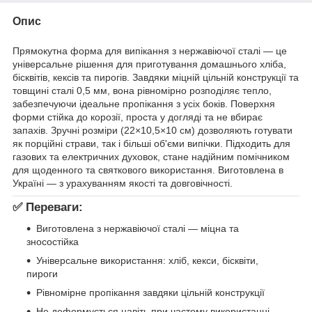
Опис
Прямокутна форма для випікання з нержавіючої сталі — це
універсальне рішення для приготування домашнього хліба,
бісквітів, кексів та пирогів. Завдяки міцній цільній конструкції та
товщині сталі 0,5 мм, вона рівномірно розподіляє тепло,
забезпечуючи ідеальне пропікання з усіх боків. Поверхня
форми стійка до корозії, проста у догляді та не вбирає
запахів. Зручні розміри (22×10,5×10 см) дозволяють готувати
як порційні страви, так і більші об'єми випічки. Підходить для
газових та електричних духовок, стане надійним помічником
для щоденного та святкового використання. Виготовлена в
Україні — з урахуванням якості та довговічності.
✅
Переваги:
Виготовлена з нержавіючої сталі — міцна та
зносостійка
Універсальне використання: хліб, кекси, бісквіти,
пироги
Рівномірне пропікання завдяки цільній конструкції
Не деформується навіть при частому використанні