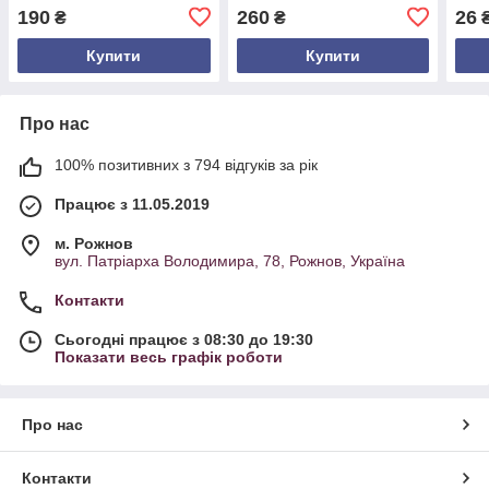
прямокутна професійна
висота 12 см |
Ø 3.
190
260
26
₴
₴
₴
форма для духовки
регулюється до 18×28 см |
стал
Форма для тортів
Купити
Купити
Про нас
100% позитивних з 794 відгуків за рік
Працює з 11.05.2019
м. Рожнов
вул. Патріарха Володимира, 78, Рожнов, Україна
Контакти
Сьогодні працює з 08:30 до 19:30
Показати весь графік роботи
Про нас
Контакти