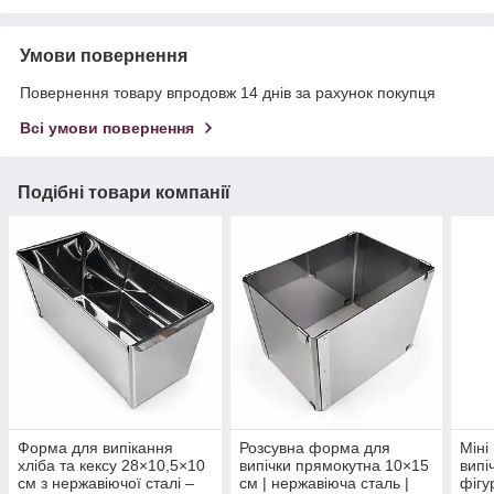
Умови повернення
Повернення товару впродовж 14 днів за рахунок покупця
Всі умови повернення
Подібні товари компанії
Форма для випікання
Розсувна форма для
Міні
хліба та кексу 28×10,5×10
випічки прямокутна 10×15
випіч
см з нержавіючої сталі –
см | нержавіюча сталь |
фігу