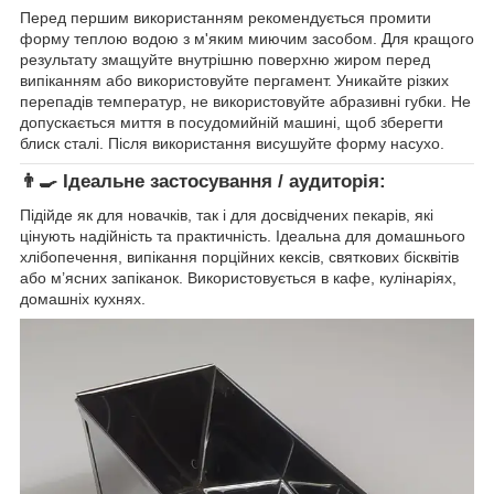
Перед першим використанням рекомендується промити
форму теплою водою з м'яким миючим засобом. Для кращого
результату змащуйте внутрішню поверхню жиром перед
випіканням або використовуйте пергамент. Уникайте різких
перепадів температур, не використовуйте абразивні губки. Не
допускається миття в посудомийній машині, щоб зберегти
блиск сталі. Після використання висушуйте форму насухо.
👨‍🍳
Ідеальне застосування / аудиторія:
Підійде як для новачків, так і для досвідчених пекарів, які
цінують надійність та практичність. Ідеальна для домашнього
хлібопечення, випікання порційних кексів, святкових бісквітів
або м’ясних запіканок. Використовується в кафе, кулінаріях,
домашніх кухнях.