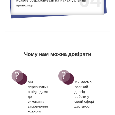
можете розраховувати на найактуальніші
пропозиції.
Чому нам можна довіряти
Ми
Ми маємо
персональн
великий
о підходимо
досвід
до
роботи у
виконання
своїй сфері
замовлення
діяльності.
кожного