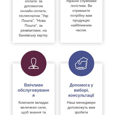
України службами
оплати: за
логістики. Ви
допомогою
отримаєте
онлайн-оплати,
потрібну вам
післяплатою "Укр
продукцію
Пошта", "Нова
найближчим
Пошта", за
часом.
реквізитами, на
банківську картку.
Ввічливе
Допомога у
обслуговуванн
виборі,
я
консультації
Компанія вкладає
Наші менеджери
величезні сили,
допоможуть вам
щоб знання та
зробити