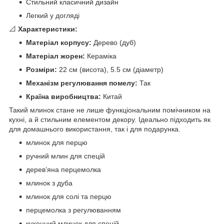
Стильний класичний дизайн
Легкий у догляді
📐
Характеристики:
Матеріал корпусу:
Дерево (дуб)
Матеріал жорен:
Кераміка
Розміри:
22 см (висота), 5.5 см (діаметр)
Механізм регулювання помелу:
Так
Країна виробництва:
Китай
Такий млинок стане не лише функціональним помічником на
кухні, а й стильним елементом декору. Ідеально підходить як
для домашнього використання, так і для подарунка.
млинок для перцю
ручний млин для спецій
дерев’яна перцемолка
млинок з дуба
млинок для солі та перцю
перцемолка з регулюванням
кухонний млинок для спецій