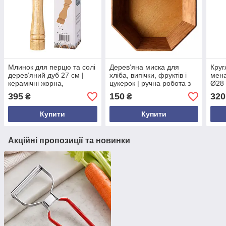
Млинок для перцю та солі
Дерев’яна миска для
Круг
дерев’яний дуб 27 см |
хліба, випічки, фруктів і
мена
керамічні жорна,
цукерок | ручна робота з
Ø28 
регулювання помелу |
дуба | фігурна форма | 26
екол
395
150
320
₴
₴
ручна перцемолка
см | висота 5 см | дно
робо
фанера
Купити
Купити
Акційні пропозиції та новинки