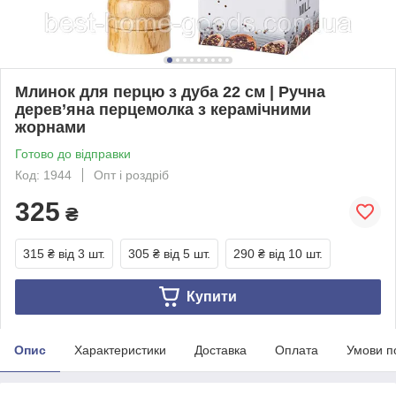
Млинок для перцю з дуба 22 см | Ручна
дерев’яна перцемолка з керамічними
жорнами
Готово до відправки
Код: 1944
Опт і роздріб
325
₴
315 ₴
від 3 шт.
305 ₴
від 5 шт.
290 ₴
від 10 шт.
Купити
Опис
Характеристики
Доставка
Оплата
Умови п