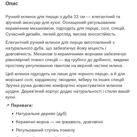
Опис
Ручний млинок для перцю з дуба 22 см — елегантний та
зручний аксесуар для кухні. Оснащений регульованим
керамічним механізмом, підходить для перцю, солі, спецій.
Сучасний дизайн, легкий догляд, висока зносостійкість.
Елегантний ручний млинок для перцю виготовлений з
натурального дуба, що забезпечує йому міцність і
довговічність. Механізм із керамічними жорнами забезпечує
рівномірний помел спецій — від грубого до дрібного, завдяки
простому регулюванню гвинтом на верхній частині млина.
Цей млинок підходить не лише для чорного перцю, а й для
морської солі, кардамону, гвоздики, імбиру та інших спецій.
Зручна ручка дозволяє комфортно користуватися млином
щодня. Дерев'яний корпус додає натуральності і стилю вашій
кухні.
📌
Переваги:
Натуральне дерево (дуб)
Керамічні жорна — не іржавіють, довговічні
Регульований ступінь помелу