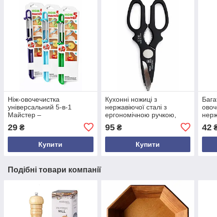
Ніж-овочечистка
Кухонні ножиці з
Бага
універсальний 5-в-1
нержавіючої сталі з
овоч
Майстер –
ергономічною ручкою,
нерж
багатофункціональний
різні кольори, довжина 21
для 
29
95
42
₴
₴
кухонний інструмент для
см
фрук
овочів і фруктів
морк
Купити
Купити
Подібні товари компанії