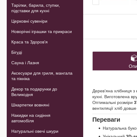
Тарілки, барила, ступки,
підставки для кухні
Церковні сувеніри
Новорічні іграшки та прикраси
Краса та Здоров'я
Бігуді
Сауна і Лазня
Опи
Аксесуари для гриля, мангала
та пікніка
Декор та подарунки до
Дерев’яна хлібниця з
Великодня
кухні. Виготовлена вр
Оптимальні розміри
3
Шкарпетки вовняні
вентиляції хліб довше
Накидки на сидіння
Переваги
автомобіля
Натуральна буко
Натуральні овечі шкури
Унікальний
3D-д