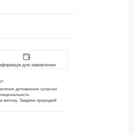
нформація для замовлення
ут
.
рактичне доповнення сучасної
ункціональність.
а випічку. Завдяки природній