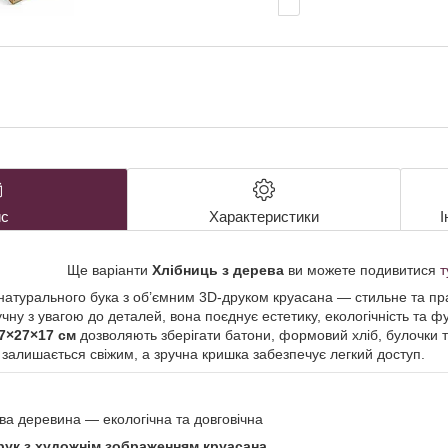
с
Характеристики
І
Ще варіанти
Хлібниць з дерева
ви можете подивитися
т
 натурального бука з об’ємним 3D-друком круасана — стильне та п
учну з увагою до деталей, вона поєднує естетику, екологічність та ф
7×27×17 см
дозволяють зберігати батони, формовий хліб, булочки т
 залишається свіжим, а зручна кришка забезпечує легкий доступ.
ва деревина — екологічна та довговічна
рук з художнім зображенням круасана