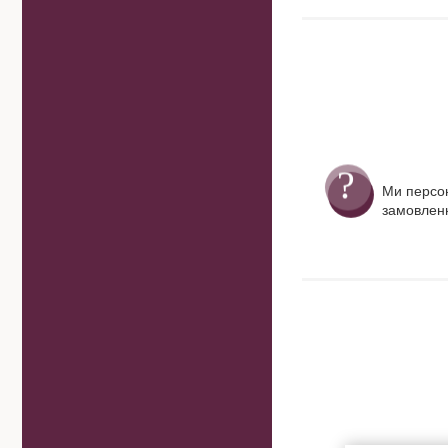
Ми персо
замовленн