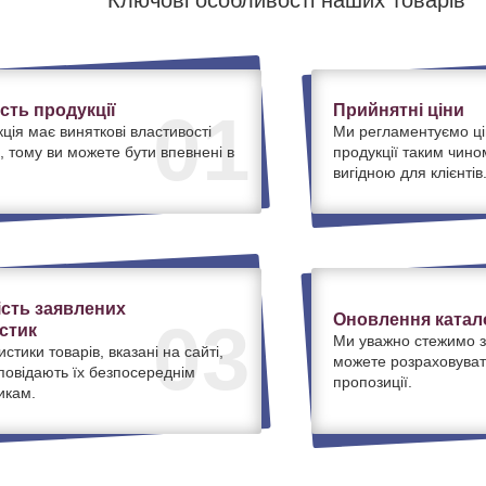
Ключові особливості наших товарів
ість продукції
Прийнятні ціни
01
ція має виняткові властивості
Ми регламентуємо ці
, тому ви можете бути впевнені в
продукції таким чино
вигідною для клієнтів
ість заявлених
Оновлення катало
03
стик
Ми уважно стежимо з
истики товарів, вказані на сайті,
можете розраховуват
дповідають їх безпосереднім
пропозиції.
икам.