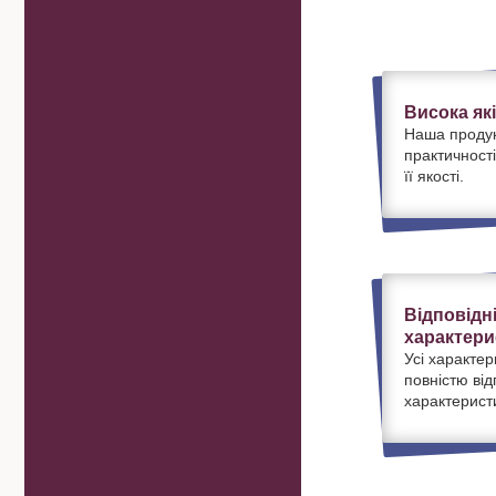
Висока як
Наша продук
практичності
її якості.
Відповідн
характери
Усі характер
повністю ві
характерист