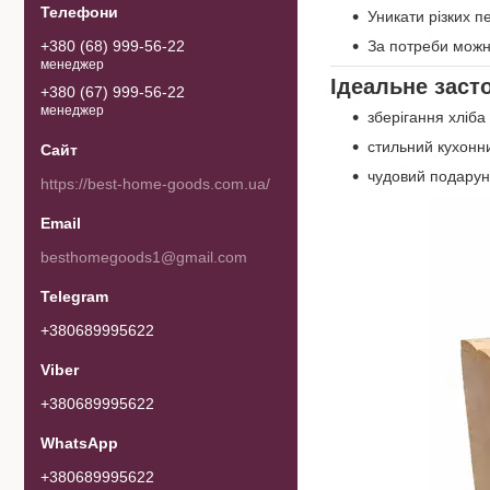
Уникати різких п
За потреби можн
+380 (68) 999-56-22
менеджер
Ідеальне заст
+380 (67) 999-56-22
менеджер
зберігання хліба 
стильний кухонн
чудовий подарун
https://best-home-goods.com.ua/
besthomegoods1@gmail.com
+380689995622
+380689995622
+380689995622