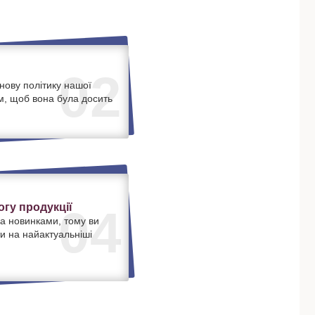
02
нову політику нашої
м, щоб вона була досить
.
гу продукції
04
а новинками, тому ви
и на найактуальніші