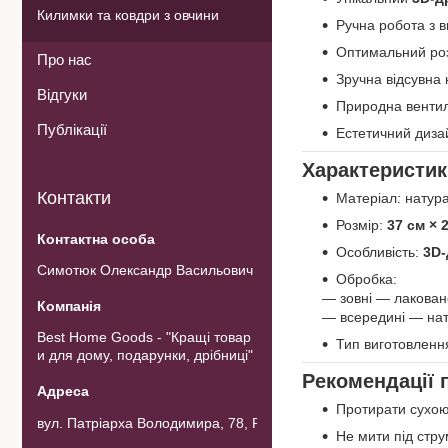
Килимки та ковдри з овчини
Ручна робота з 
Оптимальний розм
Про нас
Зручна відсувна
Відгуки
Природна вентиля
Публікації
Естетичний дизай
Характеристик
Контакти
Матеріал: натур
Розмір:
37 см × 
Особливість:
3D-
Симотюк Олександр Васильович
Обробка:
— зовні — лакован
— всередині — нат
Best Home Goods - "Кращі товар
Тип виготовленн
и для дому, подарунки, дрібниці"
Рекомендації 
Протирати сухою
вул. Патріарха Володимира, 78, Рожнов, Україна
Не мити під стр