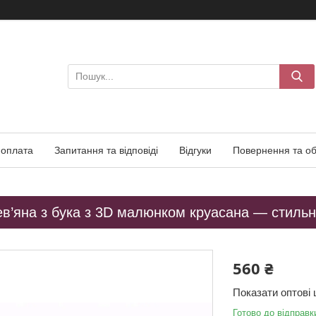
 оплата
Запитання та відповіді
Відгуки
Повернення та об
в’яна з бука з 3D малюнком круасана — стильн
560 ₴
Показати оптові 
Готово до відправк