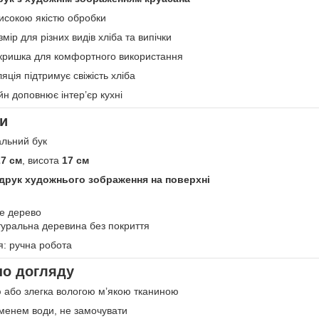
високою якістю обробки
ір для різних видів хліба та випічки
 кришка для комфортного використання
ція підтримує свіжість хліба
н доповнює інтер’єр кухні
и
альний бук
27 см
, висота
17 см
друк художнього зображення на поверхні
е дерево
уральна деревина без покриття
я: ручна робота
по догляду
 або злегка вологою м’якою тканиною
уменем води, не замочувати