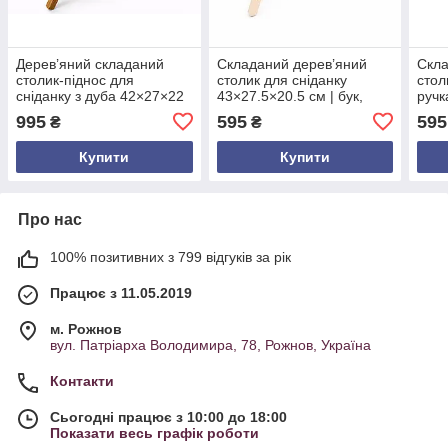
Дерев’яний складаний
Складаний дерев’яний
Скла
столик-піднос для
столик для сніданку
стол
сніданку з дуба 42×27×22
43×27.5×20.5 см | бук,
ручк
см — практичний столик з
фанера, смерека | з
стіл
995
595
595
₴
₴
ручками та бортиками, еко
ручками та бортиками |
43×2
стиль
піднос столик
венг
Купити
Купити
Про нас
100% позитивних з 799 відгуків за рік
Працює з 11.05.2019
м. Рожнов
вул. Патріарха Володимира, 78, Рожнов, Україна
Контакти
Сьогодні працює з 10:00 до 18:00
Показати весь графік роботи