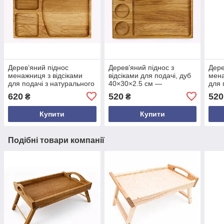
Дерев’яний піднос
Дерев’яний піднос з
Дере
менажниця з відсіками
відсіками для подачі, дуб
мена
для подачі з натурального
40×30×2.5 см —
для 
дуба 40×30×2.5 см —
сервірувальний піднос
см —
620
520
520
₴
₴
стильний сервірувальний
ручної роботи в еко стилі
серв
піднос ручної роботи
секц
Купити
Купити
Подібні товари компанії