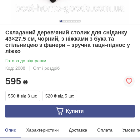
Складаний дерев’яний столик для сніданку
43×27.5 см, чорний, з ніжками з бука та
стільницею з фанери – зручна таця-піднос у
ліжко
Готово до відправки
Код: 2008
Опт і роздріб
595
₴
550 ₴
від 3 шт.
520 ₴
від 5 шт.
Купити
Опис
Характеристики
Доставка
Оплата
Умови п