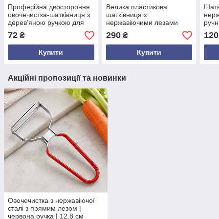
Професійна двостороння
Велика пластикова
Шатк
овочечистка-шатківниця з
шатківниця з
нерж
дерев’яною ручкою для
нержавіючими лезами
ручн
овочів та фруктів
46,5×18×4 см | Ручна
овоч
72
290
120
₴
₴
овочерізка для капусти та
ручк
овочів | Кухонний
виро
Купити
Купити
інструмент
Акційні пропозиції та новинки
Овочечистка з нержавіючої
сталі з прямим лезом |
червона ручка | 12.8 см