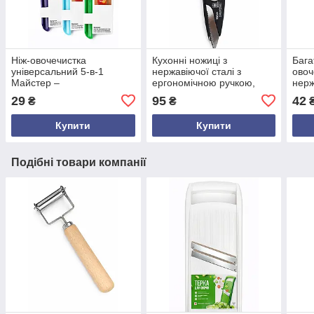
Ніж-овочечистка
Кухонні ножиці з
Бага
універсальний 5-в-1
нержавіючої сталі з
овоч
Майстер –
ергономічною ручкою,
нерж
багатофункціональний
різні кольори, довжина 21
для 
29
95
42
₴
₴
кухонний інструмент для
см
фрук
овочів і фруктів
морк
Купити
Купити
Подібні товари компанії