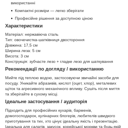
використанні
Компактні розміри — легко зберігати
Професійне рішення за доступною ціною
Характеристики
Матеріал: нержавіюча сталь
Тип: овочечистка-шатківниця двостороння
Довжина: 17,5 см
Ширина леза: 5 см
Висота: 3 см
Конструкція: зубчасте лезо + гладке лезо для шаткування
Рекомендації по догляду / використанню
Мийте під теплою водою, застосовуючи звичайні засоби для
посуду. Уникайте абразивів, кислот (оцет, хлор), металевих
щіток та агресивного механічного впливу. Сушіть після миття
та зберігайте в сухому місці.
Ідеальне застосування / аудиторія
Підходить для професійних кухарів, барменів,
домогосподарок, кулінарних блогерів, любителів швидкого
приготування та тих, хто цінує ідеальну якість і презентацію.
Ідеальна для салатів, закусок, корейської моркви та будь-якій