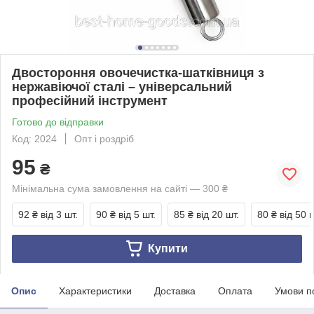
Двостороння овочечистка-шатківниця з
нержавіючої сталі – універсальний
професійний інструмент
Готово до відправки
Код: 2024
Опт і роздріб
95
₴
Мінімальна сума замовлення на сайті — 300 ₴
92 ₴
від 3 шт.
90 ₴
від 5 шт.
85 ₴
від 20 шт.
80 ₴
від 50 ш
Купити
Опис
Характеристики
Доставка
Оплата
Умови п