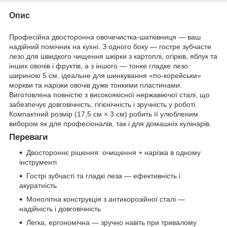
Опис
Професійна двосторонна овочечистка-шатківниця — ваш
надійний помічник на кухні. З одного боку — гостре зубчасте
лезо для швидкого чищення шкірки з картоплі, огірків, яблук та
інших овочів і фруктів, а з іншого — тонке гладке лезо
шириною 5 см, ідеальне для шинкування «по-корейськи»
моркви та нарізки овочів дуже тонкими пластинами.
Виготовлена повністю з високоякісної нержавіючої сталі, що
забезпечує довговічність, гігієнічність і зручність у роботі.
Компактний розмір (17,5 см × 3 см) робить її улюбленим
вибором як для професіоналів, так і для домашніх кулінарів.
Переваги
Двостороннє рішення: очищення + нарізка в одному
інструменті
Гострі зубчасті та гладкі леза — ефективність і
акуратність
Монолітна конструкція з антикорозійної сталі —
надійність і довговічність
Легка, ергономічна — зручно навіть при тривалому