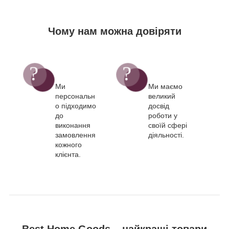
Чому нам можна довіряти
Ми
Ми маємо
персональн
великий
о підходимо
досвід
до
роботи у
виконання
своїй сфері
замовлення
діяльності.
кожного
клієнта.
Best Home Goods – найкращі товари