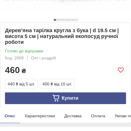
Дерев’яна тарілка кругла з бука | d 19.5 см |
висота 5 см | натуральний екопосуд ручної
роботи
Готово до відправки
Код: 2068
Опт і роздріб
460
₴
440 ₴
від 5 шт.
400 ₴
від 10 шт.
Купити
Опис
Характеристики
Доставка
Оплата
Умови п