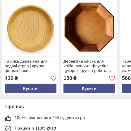
Тарілка дерев’яна для
Дерев’яна миска для
Тарі
подачі страв | кругла
хліба, випічки, фруктів і
дере
форма | ясен
цукерок | ручна робота з
діам
натуральний | діаметр 18
дуба | фігурна форма | 26
см |
430
150
560
₴
₴
см | висота 3.8 см
см | висота 5 см | дно
нату
фанера
Купити
Купити
Про нас
100% позитивних з 794 відгуків за рік
Працює з 11.05.2019