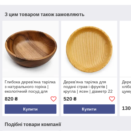
З цим товаром також замовляють
Глибока дерев’яна тарілка
Дерев’яна тарілка для
Дере
з натурального горіха |
подачі страв і фруктів |
хліба
екологічний посуд для
кругла | ясен | діаметр 22
цуке
подачі фруктів і страв
см | висота 3.8 см
дуба
820
520
₴
₴
см |
фан
130
Купити
Купити
Подібні товари компанії