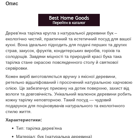
Опис
Дерев’яна тарілка кругла з натуральної деревини бук –
екологічно чистий, практичний та естетичний посуд для вашої
кухні. Вона ідеально підходить для подачі перших та других
страв, закусок, фруктів, кондитерських виробів, горіхів та
солодощів. Завдяки міцності та природній красі бука така
тарілка стане окрасою повсякденного столу й святкової
сервіровки.
Кожен виріб виготовляється вручну з якісної деревини,
ретельно відшліфований і просочений натуральною харчовою
олією. Це забезпечує приємну на дотик поверхню, захист від
вологи та довговічність. Унікальний малюнок деревини робить
кожну тарілку неповторною. Такий посуд — чудовий
подарунок для поціновувачів натурального та екологічного
стилю життя.
Характеристики:
Тип: тарілка дерев’яна
Матеріал: бук (натуральна деревина)