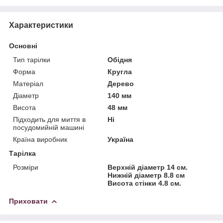
Характеристики
Основні
Тип тарілки
Обідня
Форма
Кругла
Матеріал
Дерево
Діаметр
140 мм
Висота
48 мм
Підходить для миття в
Ні
посудомийній машині
Країна виробник
Україна
Тарілка
Розміри
Верхній діаметр 14 см.
Нижній діаметр 8.8 см
Висота стінки 4.8 см.
Приховати