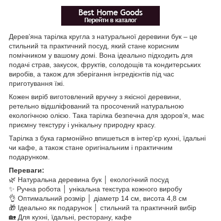
Дерев’яна тарілка кругла з натуральної деревини бук – це
стильний та практичний посуд, який стане корисним
помічником у вашому домі. Вона ідеально підходить для
подачі страв, закусок, фруктів, солодощів та кондитерських
виробів, а також для зберігання інгредієнтів під час
приготування їжі.
Кожен виріб виготовлений вручну з якісної деревини,
ретельно відшліфований та просочений натуральною
екологічною олією. Така тарілка безпечна для здоров’я, має
приємну текстуру і унікальну природну красу.
Тарілка з бука гармонійно впишеться в інтер’єр кухні, їдальні
чи кафе, а також стане оригінальним і практичним
подарунком.
Переваги:
🌿 Натуральна деревина бук │ екологічний посуд
✨ Ручна робота │ унікальна текстура кожного виробу
👌 Оптимальний розмір │ діаметр 14 см, висота 4,8 см
🎁 Ідеально як подарунок │ стильний та практичний вибір
🏡 Для кухні, їдальні, ресторану, кафе