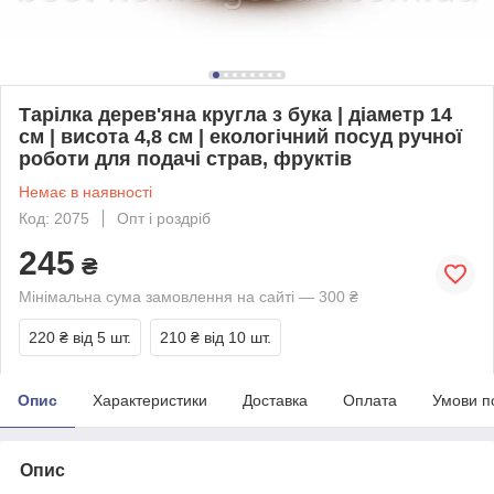
Тарілка дерев'яна кругла з бука | діаметр 14
см | висота 4,8 см | екологічний посуд ручної
роботи для подачі страв, фруктів
Немає в наявності
Код: 2075
Опт і роздріб
245
₴
Мінімальна сума замовлення на сайті — 300 ₴
220 ₴
від 5 шт.
210 ₴
від 10 шт.
Опис
Характеристики
Доставка
Оплата
Умови п
Опис