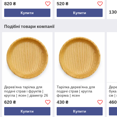
подачі фруктів і страв
см | висота 3.8 см
дуба
820
520
₴
₴
см |
фан
130
Купити
Купити
Подібні товари компанії
Дерев’яна тарілка для
Тарілка дерев’яна для
Дере
подачі страв і фруктів |
подачі страв | кругла
бука
кругла | ясен | діаметр 26
форма | ясен
см |
см | висота 3.8 см
натуральний | діаметр 18
екоп
620
430
460
₴
₴
см | висота 3.8 см
Купити
Купити